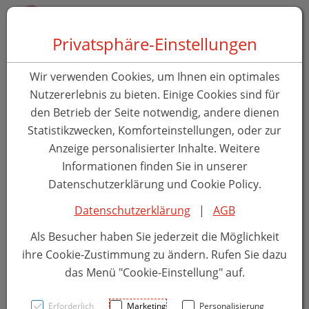
Zum Inhalt springen [AK + 0]
Zum Hauptmenü springen [AK + 1]
Zum Hauptmenü springen [AK + 2]
Zum Hauptmenü (oben rechts) springen [AK + 3]
Zum Widget-Menü rechts springen [AK + 4]
Zu den Inhalten im Fußbereich springen [AK + 5]
Toggle 
Produktsuche
Privatsphäre-Einstellungen
PDS FL SF.JASMIN (PG:
Wir verwenden Cookies, um Ihnen ein optimales
500 ML)
Nutzererlebnis zu bieten. Einige Cookies sind für
den Betrieb der Seite notwendig, andere dienen
Statistikzwecken, Komforteinstellungen, oder zur
PZN: 5917789
Anzeige personalisierter Inhalte. Weitere
Informationen finden Sie in unserer
Datenschutzerklärung und Cookie Policy.
Datenschutzerklärung
|
AGB
Als Besucher haben Sie jederzeit die Möglichkeit
ihre Cookie-Zustimmung zu ändern. Rufen Sie dazu
das Menü "Cookie-Einstellung" auf.
Erforderlich
Marketing
Personalisierung