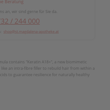
he Beratung
ns an, wir sind gerne für Sie da.
732 / 244 000
n:
shop@st.magdalena-apotheke.at
mula contains "Keratin A18+", a new biomimetic
 an intra-fibre filler to rebuild hair from within a
ids to guarantee resilience for naturally healthy