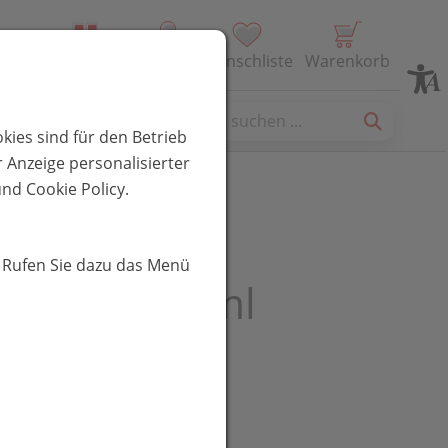
Alle Produkte
Profil
Wunschliste
Warenkorb
es
kies sind für den Betrieb
 Anzeige personalisierter
nd Cookie Policy.
 Repairing
. Rufen Sie dazu das Menü
tioner 175ml
UR