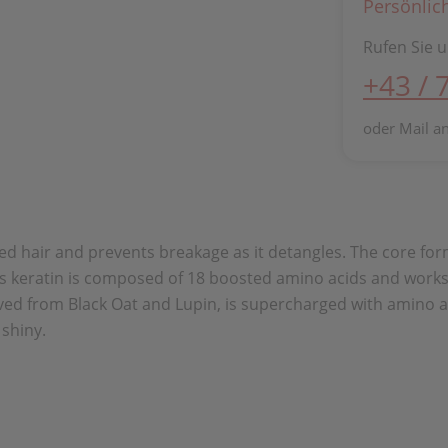
Persönlic
Rufen Sie u
+43 / 
oder Mail a
 hair and prevents breakage as it detangles. The core for
keratin is composed of 18 boosted amino acids and works like
ived from Black Oat and Lupin, is supercharged with amino ac
shiny.​