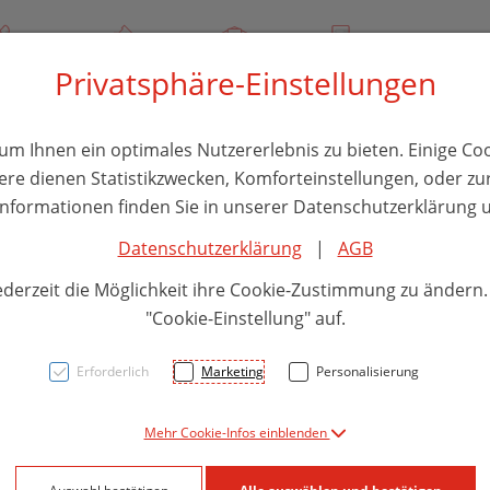
/ 244 000
Über uns
Rezept-Anfrage
Service
Privatsphäre-Einstellungen
thika
Hautpflege
Familie
Nahrungsergänzung
Divers
m Ihnen ein optimales Nutzererlebnis zu bieten. Einige Coo
ere dienen Statistikzwecken, Komforteinstellungen, oder zur
 Informationen finden Sie in unserer Datenschutzerklärung u
Datenschutzerklärung
|
AGB
Phyto
ederzeit die Möglichkeit ihre Cookie-Zustimmung zu ändern
Condi
"Cookie-Einstellung" auf.
Erforderlich
Marketing
Personalisierung
PZN: 5829878
Mehr Cookie-Infos einblenden
19,71 E