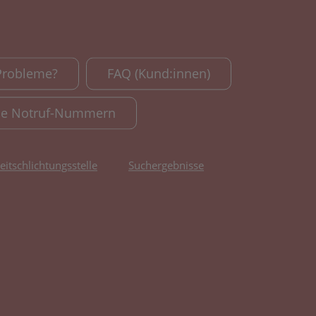
Probleme?
FAQ (Kund:innen)
le Notruf-Nummern
reitschlichtungsstelle
Suchergebnisse
fnet in neuem Tab)