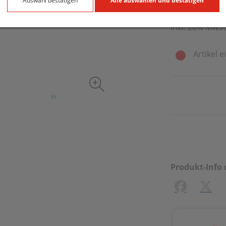
175 ml / Einhei
Auswahl bestätigen
Alle auswählen und bestätigen
inkl. 20% MwSt
Artikel e
Produkt-Info 
Facebook
X (#[