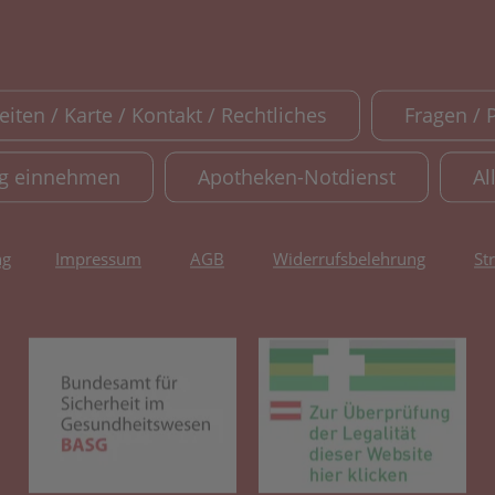
iten / Karte / Kontakt / Rechtliches
Fragen / 
ig einnehmen
Apotheken-Notdienst
Al
ng
Impressum
AGB
Widerrufsbelehrung
St
(öffnet in neuem Tab)
(öf