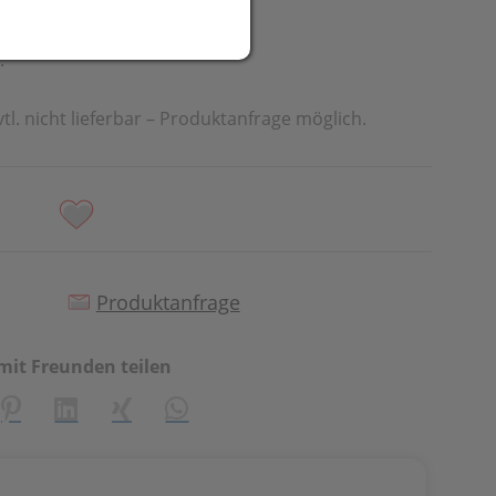
t
.
vtl. nicht lieferbar – Produktanfrage möglich.
Produktanfrage
mit Freunden teilen
creator\plugin\share\core\structs\SocialSharingServiceSetti
Pinterest
LinkedIn
Xing
WhatsApp (#[creator\plugin\share\cor