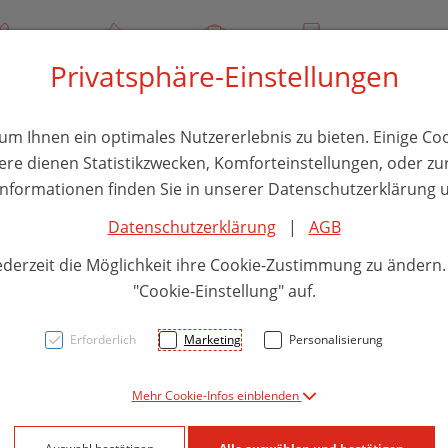
/ 244 000
Über uns
Rezept-Anfrage
Service
Privatsphäre-Einstellungen
thika
Hautpflege
Familie
Nahrungsergänzung
Divers
m Ihnen ein optimales Nutzererlebnis zu bieten. Einige Coo
ere dienen Statistikzwecken, Komforteinstellungen, oder zur
 Informationen finden Sie in unserer Datenschutzerklärung u
Datenschutzerklärung
|
AGB
Pista
ederzeit die Möglichkeit ihre Cookie-Zustimmung zu ändern
Nachf
"Cookie-Einstellung" auf.
30 ml
Erforderlich
Marketing
Personalisierung
Mehr Cookie-Infos einblenden
PZN: 5934492