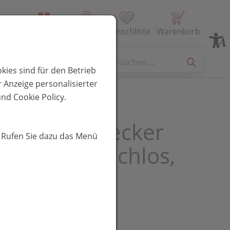
Alle Produkte
Profil
Wunschliste
Warenkorb
es
kies sind für den Betrieb
 Anzeige personalisierter
nd Cookie Policy.
l® Gelsenstecker
. Rufen Sie dazu das Menü
üllung geruchlos,