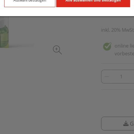
14,50 E
Auswahl bestätigen
Alle auswählen und bestätigen
30 ml / Einheit
inkl. 20% MwSt
online l
vorbeste
G