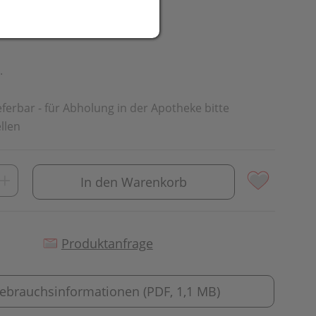
UR
.
ieferbar - für Abholung in der Apotheke bitte
llen
In den Warenkorb
Produktanfrage
ebrauchsinformationen (PDF, 1,1 MB)