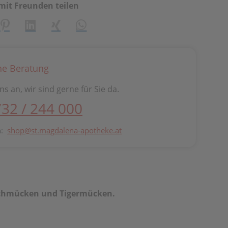
mit Freunden teilen
creator\plugin\share\core\structs\SocialSharingServiceSetti
Pinterest
LinkedIn
Xing
WhatsApp (#[creator\plugin\share\cor
he Beratung
ns an, wir sind gerne für Sie da.
732 / 244 000
n:
shop@st.magdalena-apotheke.at
techmücken und Tigermücken.