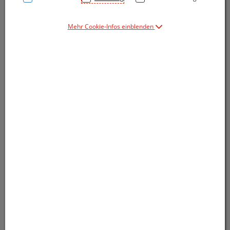
Mehr Cookie-Infos einblenden
Symbolbild(er)
8,20 EUR
50 g / Einheit
inkl. 20% MwSt.
online lieferbar - für Abholung in der
Apotheke bitte vorbestellen
In den Warenkorb