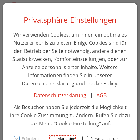
Zum Inhalt springen [AK + 0]
Zum Hauptmenü springen [AK + 1]
Zum Hauptmenü springen [AK + 2]
Zum Hauptmenü (oben rechts) springen [AK + 3]
Zum Widget-Menü rechts springen [AK + 4]
Zu den Inhalten im Fußbereich springen [AK + 5]
Toggle 
Produktsuche
Privatsphäre-Einstellungen
preval LIPOGEL
Wir verwenden Cookies, um Ihnen ein optimales
Hautschutz
Nutzererlebnis zu bieten. Einige Cookies sind für
den Betrieb der Seite notwendig, andere dienen
Statistikzwecken, Komforteinstellungen, oder zur
PZN: 0655505
Anzeige personalisierter Inhalte. Weitere
Informationen finden Sie in unserer
Datenschutzerklärung und Cookie Policy.
Datenschutzerklärung
|
AGB
Als Besucher haben Sie jederzeit die Möglichkeit
ihre Cookie-Zustimmung zu ändern. Rufen Sie dazu
das Menü "Cookie-Einstellung" auf.
Erforderlich
Marketing
Personalisierung