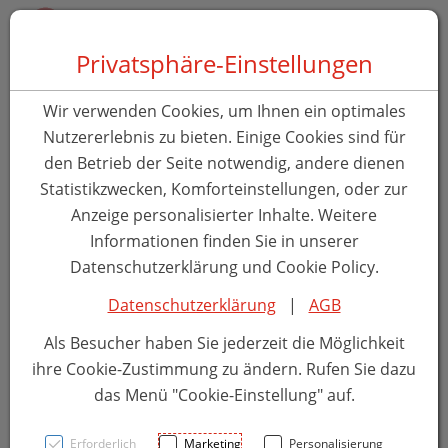
Zum Inhalt springen [AK + 0]
Zum Hauptmenü springen [AK + 1]
Zum Hauptmenü springen [AK + 2]
Zum Hauptmenü (oben rechts) springen [AK + 3]
Zum Widget-Menü rechts springen [AK + 4]
Zu den Inhalten im Fußbereich springen [AK + 5]
Toggle 
Produktsuche
Privatsphäre-Einstellungen
Protefix Haft-Polster
Wir verwenden Cookies, um Ihnen ein optimales
Nutzererlebnis zu bieten. Einige Cookies sind für
den Betrieb der Seite notwendig, andere dienen
PZN: 0910972
Statistikzwecken, Komforteinstellungen, oder zur
Anzeige personalisierter Inhalte. Weitere
Informationen finden Sie in unserer
Datenschutzerklärung und Cookie Policy.
Datenschutzerklärung
|
AGB
Als Besucher haben Sie jederzeit die Möglichkeit
ihre Cookie-Zustimmung zu ändern. Rufen Sie dazu
das Menü "Cookie-Einstellung" auf.
Erforderlich
Marketing
Personalisierung