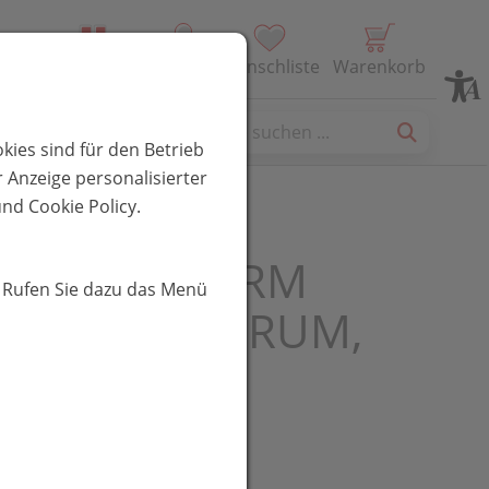
Alle Produkte
Profil
Wunschliste
Warenkorb
es
kies sind für den Betrieb
 Anzeige personalisierter
nd Cookie Policy.
al REJUVAFIRM
. Rufen Sie dazu das Menü
RFACING SERUM,