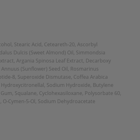
cohol, Stearic Acid, Ceteareth-20, Ascorbyl
ygdalus Dulcis (Sweet Almond) Oil, Simmondsia
xtract, Argania Spinosa Leaf Extract, Decarboxy
s Annuus (Sunflower) Seed Oil, Rosmarinus
peptide-8, Superoxide Dismutase, Coffea Arabica
e, Hydroxycitronellal, Sodium Hydroxide, Butylene
Gum, Squalane, Cyclohexasiloxane, Polysorbate 60,
in, O-Cymen-5-Ol, Sodium Dehydroacetate