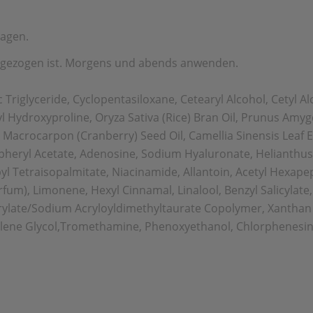
ragen.
eingezogen ist. Morgens und abends anwenden.
c Triglyceride, Cyclopentasiloxane, Cetearyl Alcohol, Cetyl Al
yl Hydroxyproline, Oryza Sativa (Rice) Bran Oil, Prunus Am
 Macrocarpon (Cranberry) Seed Oil, Camellia Sinensis Leaf E
opheryl Acetate, Adenosine, Sodium Hyaluronate, Helianthu
rbyl Tetraisopalmitate, Niacinamide, Allantoin, Acetyl Hexa
rfum), Limonene, Hexyl Cinnamal, Linalool, Benzyl Salicylat
rylate/Sodium Acryloyldimethyltaurate Copolymer, Xanthan 
Pentylene Glycol,Tromethamine, Phenoxyethanol, Chlorphenes