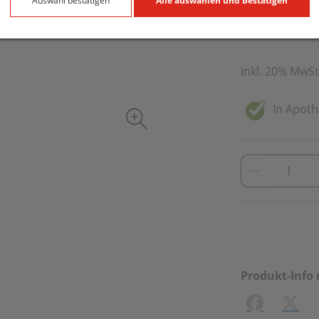
170,– E
Auswahl bestätigen
Alle auswählen und bestätigen
30 ml / Einheit
inkl. 20% MwSt
In Apoth
Produkt-Info 
Facebook
X (#[