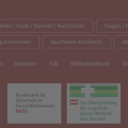
iten / Karte / Kontakt / Rechtliches
Fragen / 
ig einnehmen
Apotheken-Notdienst
Al
ng
Impressum
AGB
Widerrufsbelehrung
St
(öffnet in neuem Tab)
(öf