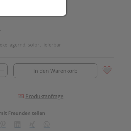
UR
.
eke lagernd, sofort lieferbar
In den Warenkorb
Produktanfrage
mit Freunden teilen
creator\plugin\share\core\structs\SocialSharingServiceSetti
Pinterest
LinkedIn
Xing
WhatsApp (#[creator\plugin\share\cor