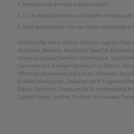
1. Reinigen und die Haut trocken tupfen.
2. 1–2 Pumpstöße Serum auf Gesicht und Hals auft
3. Sanft einmassieren, bis das Serum vollständig 
Inhaltsstoffe: Water (Aqua), Glycerin, Caprylic/Capri
Glucoside, Balanites Roxburghii Seed Oil, Dipalmito
Chinensis (Jojoba) Seed Oil, Dimethicone, Vaccinium
Carnosine HCl, Euterpe Oleracea Fruit Extract, Toc
Officinalis (Rosemary) Leaf Extract, Allantoin, Asco
(Coffee) Seed Extract, Hexapeptide-9, Fragrance (Pa
Glycol, Carbomer, Disodium EDTA, Hydroxyethyl Ac
Caprylyl Glycol, Lecithin, Sorbitan Isostearate, 