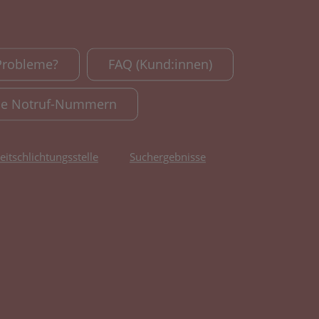
Probleme?
FAQ (Kund:innen)
le Notruf-Nummern
reitschlichtungsstelle
Suchergebnisse
fnet in neuem Tab)