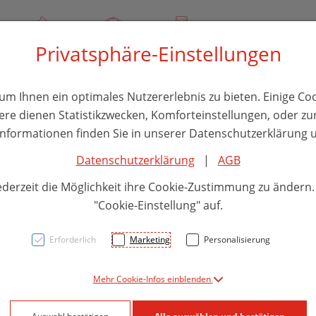
00
Über uns
Rezept-Anfrage
Service
Privatsphäre-Einstellungen
thika
Hautpflege
Familie
Nahrungsergänzung
Divers
m Ihnen ein optimales Nutzererlebnis zu bieten. Einige Coo
ere dienen Statistikzwecken, Komforteinstellungen, oder zur
 Informationen finden Sie in unserer Datenschutzerklärung u
Datenschutzerklärung
|
AGB
Radic
ederzeit die Möglichkeit ihre Cookie-Zustimmung zu ändern
RESU
"Cookie-Einstellung" auf.
30ml
Erforderlich
Marketing
Personalisierung
Mehr Cookie-Infos einblenden
PZN: 8057502