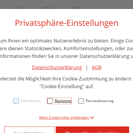
00
Über uns
Rezept-Anfrage
Service
Privatsphäre-Einstellungen
thika
Hautpflege
Familie
Nahrungsergänzung
Divers
m Ihnen ein optimales Nutzererlebnis zu bieten. Einige Coo
ere dienen Statistikzwecken, Komforteinstellungen, oder zur
 Informationen finden Sie in unserer Datenschutzerklärung u
Datenschutzerklärung
|
AGB
Repar
ederzeit die Möglichkeit ihre Cookie-Zustimmung zu ändern
"Cookie-Einstellung" auf.
PZN: 0048308
Erforderlich
Marketing
Personalisierung
10,70 E
Mehr Cookie-Infos einblenden
40 g / Einheit