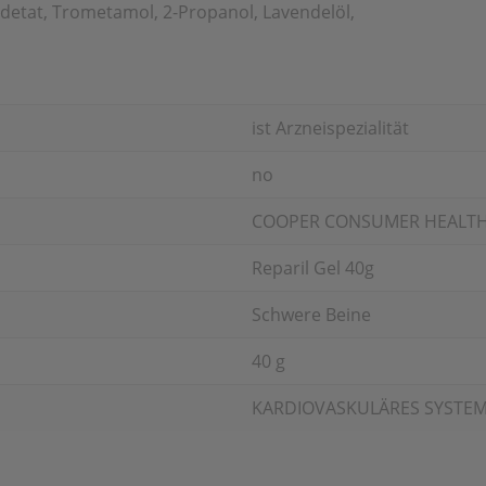
detat, Trometamol, 2-Propanol, Lavendelöl,
ist Arzneispezialität
no
COOPER CONSUMER HEALTH
Reparil Gel 40g
Schwere Beine
40 g
KARDIOVASKULÄRES SYSTE