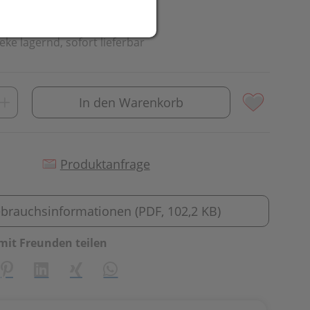
.
eke lagernd, sofort lieferbar
In den Warenkorb
Produktanfrage
brauchsinformationen (PDF, 102,2 KB)
mit Freunden teilen
creator\plugin\share\core\structs\SocialSharingServiceSetti
Pinterest
LinkedIn
Xing
WhatsApp (#[creator\plugin\share\cor