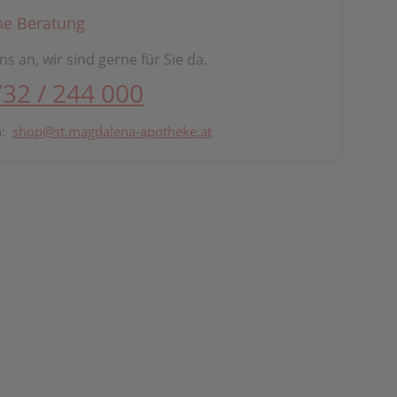
he Beratung
ns an, wir sind gerne für Sie da.
732 / 244 000
n:
shop@st.magdalena-apotheke.at