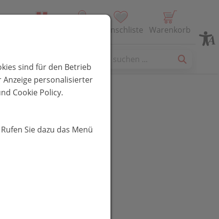
Alle Produkte
Profil
Wunschliste
Warenkorb
es
kies sind für den Betrieb
 Anzeige personalisierter
nd Cookie Policy.
il Gel 40g
. Rufen Sie dazu das Menü
UR