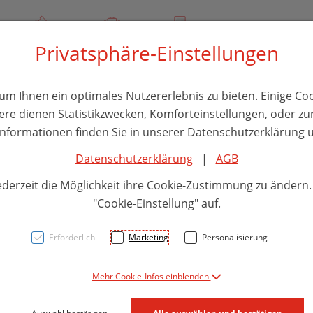
00
Über uns
Rezept-Anfrage
Service
Privatsphäre-Einstellungen
thika
Hautpflege
Familie
Nahrungsergänzung
Divers
m Ihnen ein optimales Nutzererlebnis zu bieten. Einige Coo
ere dienen Statistikzwecken, Komforteinstellungen, oder zur
 Informationen finden Sie in unserer Datenschutzerklärung u
Datenschutzerklärung
|
AGB
Schüß
ederzeit die Möglichkeit ihre Cookie-Zustimmung zu ändern
D6 Ta
"Cookie-Einstellung" auf.
Erforderlich
Marketing
Personalisierung
PZN: 2261644
Mehr Cookie-Infos einblenden
30,80 E