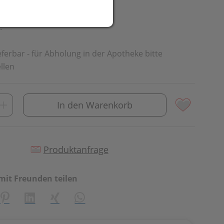
.
ieferbar - für Abholung in der Apotheke bitte
llen
In den Warenkorb
Produktanfrage
mit Freunden teilen
creator\plugin\share\core\structs\SocialSharingServiceSetti
Pinterest
LinkedIn
Xing
WhatsApp (#[creator\plugin\share\cor