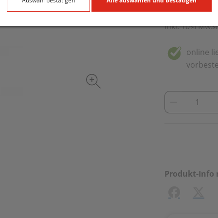
500 g / Einheit
Auswahl bestätigen
Alle auswählen und bestätigen
inkl. 10% MwSt
online l
vorbeste
Produkt-Info 
Facebook
X (#[