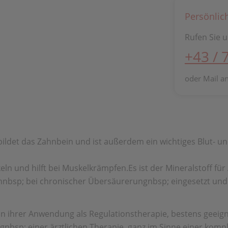
Persönlic
Rufen Sie u
+43 / 
oder Mail a
det das Zahnbein und ist außerdem ein wichtiges Blut- un
uskeln und hilft bei Muskelkrämpfen.Es ist der Mineralstoff 
onnbsp; bei chronischer Übersäurerungnbsp; eingesetzt und 
h in ihrer Anwendung als Regulationstherapie, bestens gee
ngnbsp; einer ärztlichen Therapie, ganz im Sinne einer ko