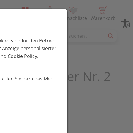
Alle Produkte
Profil
Wunschliste
Warenkorb
es
kies sind für den Betrieb
 Anzeige personalisierter
nd Cookie Policy.
ler Salz Adler Nr. 2
. Rufen Sie dazu das Menü
bletten
UR