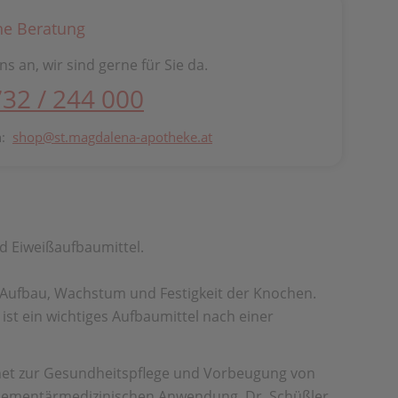
he Beratung
ns an, wir sind gerne für Sie da.
732 / 244 000
n:
shop@st.magdalena-apotheke.at
d Eiweißaufbaumittel.
für Aufbau, Wachstum und Festigkeit der Knochen.
ist ein wichtiges Aufbaumittel nach einer
ignet zur Gesundheitspflege und Vorbeugung von
mplementärmedizinischen Anwendung. Dr. Schüßler