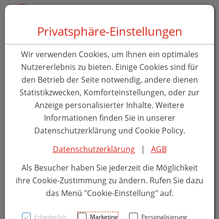
Zum Inhalt springen [AK + 0]
Zum Hauptmenü springen [AK + 1]
Zum Hauptmenü springen [AK + 2]
Zum Hauptmenü (oben rechts) springen [AK + 3]
Zum Widget-Menü rechts springen [AK + 4]
Zu den Inhalten im Fußbereich springen [AK + 5]
Toggle 
Produktsuche
Privatsphäre-Einstellungen
Schwarzkuemmeloel
Wir verwenden Cookies, um Ihnen ein optimales
Melasan Fl 50ml
Nutzererlebnis zu bieten. Einige Cookies sind für
den Betrieb der Seite notwendig, andere dienen
Statistikzwecken, Komforteinstellungen, oder zur
PZN: 1861684
Anzeige personalisierter Inhalte. Weitere
Informationen finden Sie in unserer
Datenschutzerklärung und Cookie Policy.
Datenschutzerklärung
|
AGB
Als Besucher haben Sie jederzeit die Möglichkeit
ihre Cookie-Zustimmung zu ändern. Rufen Sie dazu
das Menü "Cookie-Einstellung" auf.
Erforderlich
Marketing
Personalisierung