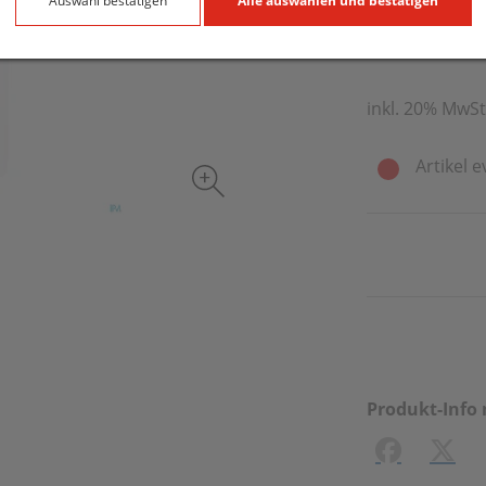
6,75 EU
Auswahl bestätigen
Alle auswählen und bestätigen
400 ml / Einhei
inkl. 20% MwSt
Artikel e
Produkt-Info 
Facebook
X (#[