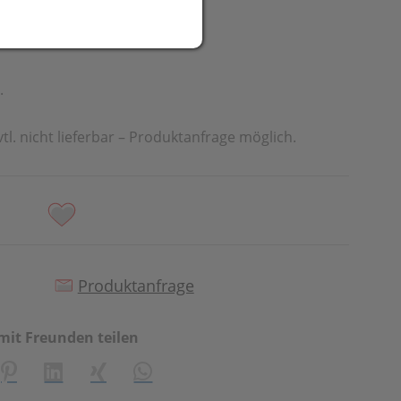
R
t
.
vtl. nicht lieferbar – Produktanfrage möglich.
Produktanfrage
mit Freunden teilen
creator\plugin\share\core\structs\SocialSharingServiceSetti
Pinterest
LinkedIn
Xing
WhatsApp (#[creator\plugin\share\cor