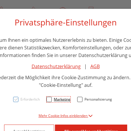
/ 244 000
Über uns
Rezept-Anfrage
Service
Privatsphäre-Einstellungen
thika
Hautpflege
Familie
Nahrungsergänzung
Divers
m Ihnen ein optimales Nutzererlebnis zu bieten. Einige Coo
ere dienen Statistikzwecken, Komforteinstellungen, oder zur
 Informationen finden Sie in unserer Datenschutzerklärung u
Datenschutzerklärung
|
AGB
Seba
ederzeit die Möglichkeit ihre Cookie-Zustimmung zu ändern
Vita
"Cookie-Einstellung" auf.
400m
Erforderlich
Marketing
Personalisierung
Mehr Cookie-Infos einblenden
PZN: 1569682