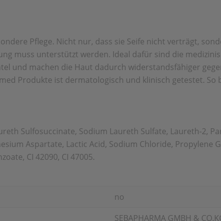
ere Pflege. Nicht nur, dass sie Seife nicht verträgt, sond
ung muss unterstützt werden. Ideal dafür sind die medizi
tel und machen die Haut dadurch widerstandsfähiger gegen 
med Produkte ist dermatologisch und klinisch getestet. So b
reth Sulfosuccinate, Sodium Laureth Sulfate, Laureth-2, Par
nesium Aspartate, Lactic Acid, Sodium Chloride, Propylene G
zoate, CI 42090, CI 47005.
no
SEBAPHARMA GMBH & CO.K