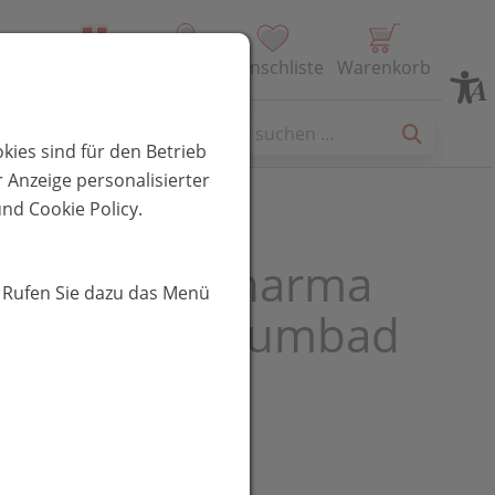
Alle Produkte
Profil
Wunschliste
Warenkorb
es
kies sind für den Betrieb
 Anzeige personalisierter
nd Cookie Policy.
med/sebapharma
. Rufen Sie dazu das Menü
l Dusch+schaumbad
l