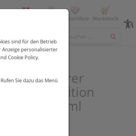
Alle Produkte
Profil
Wunschliste
Warenkorb
es
kies sind für den Betrieb
 Anzeige personalisierter
nd Cookie Policy.
poon Furterer
. Rufen Sie dazu das Menü
o Sonderedition
a Fresh 250ml