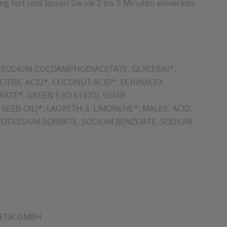
fort und lassen Sie sie 2 bis 5 Minuten einwirken.
DISODIUM COCOAMPHODIACETATE. GLYCERIN*.
CITRIC ACID*. COCONUT ACID*. ECHINACEA
TE*. GREEN 5 (CI 61570). GUAR
D OIL)*. LAURETH-3. LIMONENE*. MALEIC ACID.
. POTASSIUM SORBATE. SODIUM BENZOATE. SODIUM
ETIK GMBH