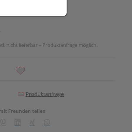
UR
t
.
vtl. nicht lieferbar – Produktanfrage möglich.
Produktanfrage
mit Freunden teilen
creator\plugin\share\core\structs\SocialSharingServiceSetti
Pinterest
LinkedIn
Xing
WhatsApp (#[creator\plugin\share\cor