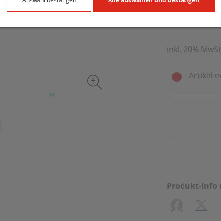
17,91 E
Auswahl bestätigen
Alle auswählen und bestätigen
250 ml / Einhei
inkl. 20% MwSt
Artikel e
Produkt-Info 
Facebook
X (#[