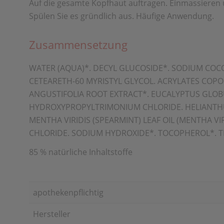
Auf die gesamte Kopfhaut auftragen. Einmassieren u
Spülen Sie es gründlich aus. Häufige Anwendung.
Zusammensetzung
WATER (AQUA)*. DECYL GLUCOSIDE*. SODIUM COC
CETEARETH-60 MYRISTYL GLYCOL. ACRYLATES COPOL
ANGUSTIFOLIA ROOT EXTRACT*. EUCALYPTUS GLOBUL
HYDROXYPROPYLTRIMONIUM CHLORIDE. HELIANTHUS
MENTHA VIRIDIS (SPEARMINT) LEAF OIL (MENTHA 
CHLORIDE. SODIUM HYDROXIDE*. TOCOPHEROL*. T
85 % natürliche Inhaltstoffe
apothekenpflichtig
Hersteller