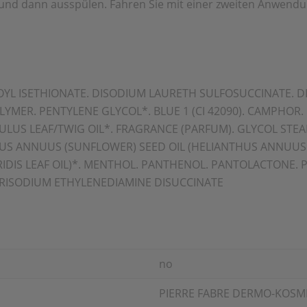
nd dann ausspülen. Fahren Sie mit einer zweiten Anwendung 
OYL ISETHIONATE. DISODIUM LAURETH SULFOSUCCINATE. 
YMER. PENTYLENE GLYCOL*. BLUE 1 (CI 42090). CAMPHOR. 
US LEAF/TWIG OIL*. FRAGRANCE (PARFUM). GLYCOL STEARA
 ANNUUS (SUNFLOWER) SEED OIL (HELIANTHUS ANNUUS SEE
VIRIDIS LEAF OIL)*. MENTHOL. PANTHENOL. PANTOLACTONE
RISODIUM ETHYLENEDIAMINE DISUCCINATE
no
PIERRE FABRE DERMO-KOSM