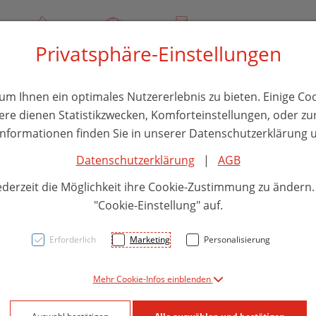
00
Über uns
Rezept-Anfrage
Service
Privatsphäre-Einstellungen
thika
Hautpflege
Familie
Nahrungsergänzung
Divers
m Ihnen ein optimales Nutzererlebnis zu bieten. Einige Coo
ere dienen Statistikzwecken, Komforteinstellungen, oder zur
 Informationen finden Sie in unserer Datenschutzerklärung u
Datenschutzerklärung
|
AGB
Sham
ederzeit die Möglichkeit ihre Cookie-Zustimmung zu ändern
Prom
"Cookie-Einstellung" auf.
Aster
Erforderlich
Marketing
Personalisierung
Mehr Cookie-Infos einblenden
PZN: 5868269