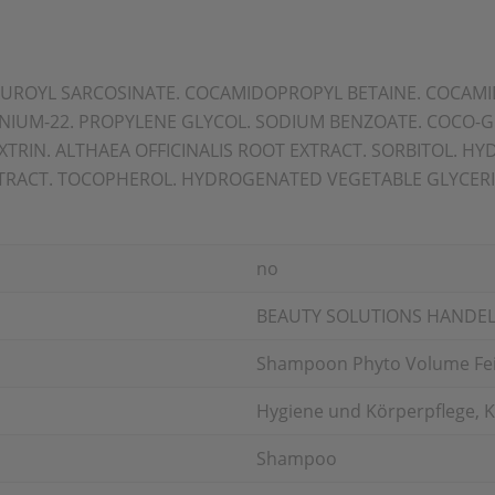
 LAUROYL SARCOSINATE. COCAMIDOPROPYL BETAINE. COCA
NIUM-22. PROPYLENE GLYCOL. SODIUM BENZOATE. COCO-G
RIN. ALTHAEA OFFICINALIS ROOT EXTRACT. SORBITOL. H
TRACT. TOCOPHEROL. HYDROGENATED VEGETABLE GLYCERID
no
BEAUTY SOLUTIONS HANDE
Shampoon Phyto Volume Fe
Hygiene und Körperpflege, 
Shampoo