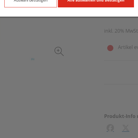
22,60 E
Auswahl bestätigen
Alle auswählen und bestätigen
500 ml / Einhei
inkl. 20% MwSt
Artikel e
Produkt-Info 
Facebook
X (#[