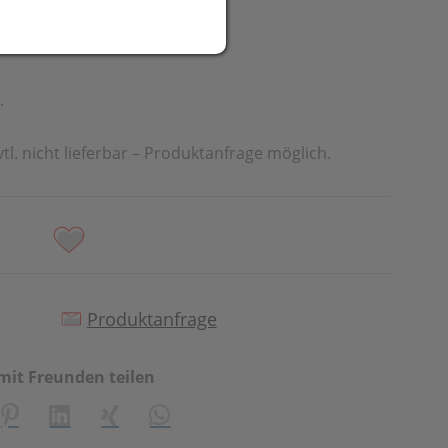
UR
t
.
vtl. nicht lieferbar – Produktanfrage möglich.
Produktanfrage
mit Freunden teilen
creator\plugin\share\core\structs\SocialSharingServiceSetti
Pinterest
LinkedIn
Xing
WhatsApp (#[creator\plugin\share\cor