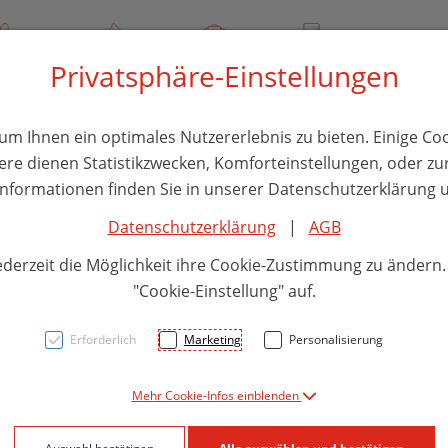
/ 244 000
Über uns
Rezept-Anfrage
Service
Privatsphäre-Einstellungen
thika
Hautpflege
Familie
Nahrungsergänzung
Divers
m Ihnen ein optimales Nutzererlebnis zu bieten. Einige Coo
ere dienen Statistikzwecken, Komforteinstellungen, oder zur
 Informationen finden Sie in unserer Datenschutzerklärung u
Datenschutzerklärung
|
AGB
Sham
ederzeit die Möglichkeit ihre Cookie-Zustimmung zu ändern
Feine
"Cookie-Einstellung" auf.
500m
Erforderlich
Marketing
Personalisierung
Mehr Cookie-Infos einblenden
PZN: 5840271