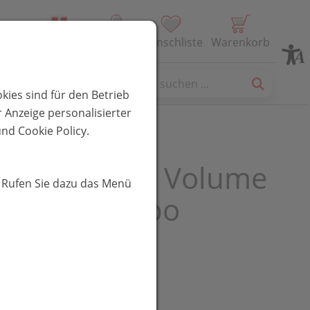
Alle Produkte
Profil
Wunschliste
Warenkorb
es
kies sind für den Betrieb
 Anzeige personalisierter
nd Cookie Policy.
poon Phyto Volume
. Rufen Sie dazu das Menü
s Haar Jumbo
l