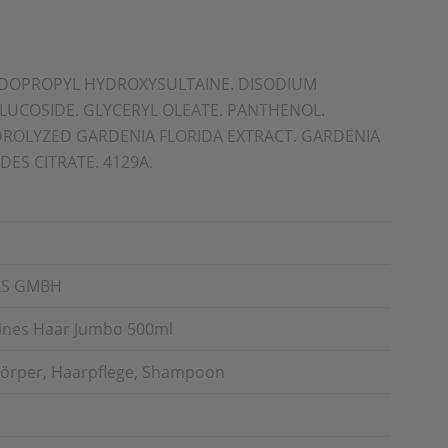
MIDOPROPYL HYDROXYSULTAINE. DISODIUM
LUCOSIDE. GLYCERYL OLEATE. PANTHENOL.
YDROLYZED GARDENIA FLORIDA EXTRACT. GARDENIA
ES CITRATE. 4129A.
LS GMBH
ines Haar Jumbo 500ml
Körper, Haarpflege, Shampoon