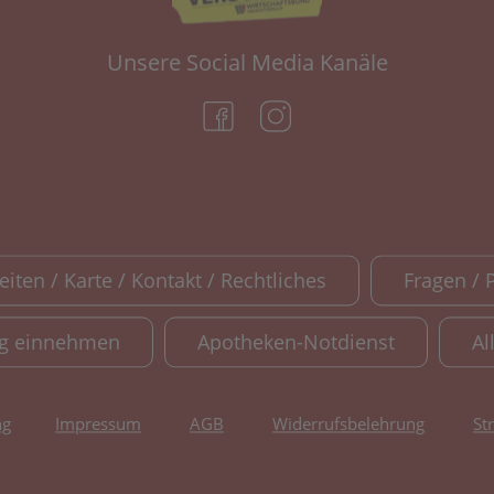
Unsere Social Media Kanäle
(öffnet in neuem Tab)
(öffnet in neuem Tab)
iten / Karte / Kontakt / Rechtliches
Fragen / 
ig einnehmen
Apotheken-Notdienst
Al
ng
Impressum
AGB
Widerrufsbelehrung
St