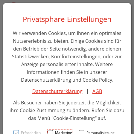
Zum Inhalt springen [AK + 0]
Zum Hauptmenü springen [AK + 1]
Zum Hauptmenü springen [AK + 2]
Zum Hauptmenü (oben rechts) springen [AK + 3]
Zum Widget-Menü rechts springen [AK + 4]
Zu den Inhalten im Fußbereich springen [AK + 5]
Toggle 
Produktsuche
Privatsphäre-Einstellungen
Sonnenprodukte La
Wir verwenden Cookies, um Ihnen ein optimales
Roche Posay
Nutzererlebnis zu bieten. Einige Cookies sind für
den Betrieb der Seite notwendig, andere dienen
Anthelios/uv/mune Face
Statistikzwecken, Komforteinstellungen, oder zur
+body Mil Lsf 50+ 150ml
Anzeige personalisierter Inhalte. Weitere
Informationen finden Sie in unserer
Datenschutzerklärung und Cookie Policy.
PZN: 5896768
Datenschutzerklärung
|
AGB
Als Besucher haben Sie jederzeit die Möglichkeit
ihre Cookie-Zustimmung zu ändern. Rufen Sie dazu
das Menü "Cookie-Einstellung" auf.
Erforderlich
Marketing
Personalisierung