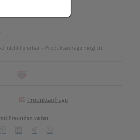
UR
t
.
vtl. nicht lieferbar – Produktanfrage möglich.
Produktanfrage
mit Freunden teilen
creator\plugin\share\core\structs\SocialSharingServiceSetti
Pinterest
LinkedIn
Xing
WhatsApp (#[creator\plugin\share\cor