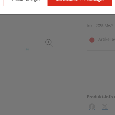
39,91 E
Auswahl bestätigen
Alle auswählen und bestätigen
150 ml / Einhei
inkl. 20% MwSt
Artikel e
Produkt-Info 
Facebook
X (#[