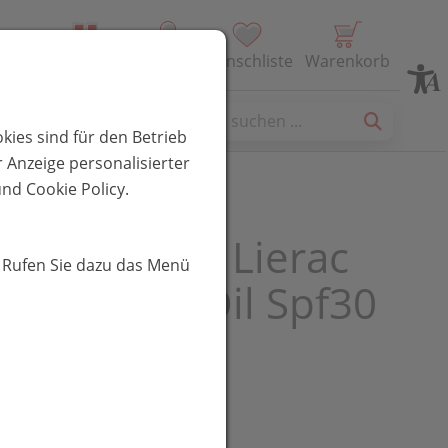
Alle Produkte
Profil
Wunschliste
Warenkorb
es
kies sind für den Betrieb
 Anzeige personalisierter
nd Cookie Policy.
nprodukte Lierac
. Rufen Sie dazu das Menü
sime Silky Oil Spf30
l