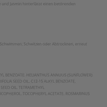
und Jasmin hinterlässt einen betörenden
 Schwimmen, Schwitzen oder Abtrocknen, erneut
XYL BENZOATE. HELIANTHUS ANNUUS (SUNFLOWER)
OLIA SEED OIL. C12-15 ALKYL BENZOATE.
 SEED OIL. TETRAMETHYL
TOCOPHEROL. TOCOPHERYL ACETATE. ROSMARINUS