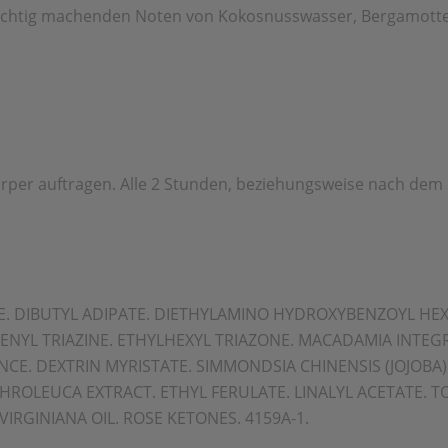
üchtig machenden Noten von Kokosnusswasser, Bergamotte 
rper auftragen. Alle 2 Stunden, beziehungsweise nach dem
E. DIBUTYL ADIPATE. DIETHYLAMINO HYDROXYBENZOYL HE
YL TRIAZINE. ETHYLHEXYL TRIAZONE. MACADAMIA INTEGRIF
NCE. DEXTRIN MYRISTATE. SIMMONDSIA CHINENSIS (JOJOBA)
OLEUCA EXTRACT. ETHYL FERULATE. LINALYL ACETATE. 
VIRGINIANA OIL. ROSE KETONES. 4159A-1.