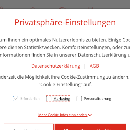
/ 244 000
Über uns
Rezept-Anfrage
Service
Privatsphäre-Einstellungen
thika
Hautpflege
Familie
Nahrungsergänzung
Divers
m Ihnen ein optimales Nutzererlebnis zu bieten. Einige Coo
ere dienen Statistikzwecken, Komforteinstellungen, oder zur
 Informationen finden Sie in unserer Datenschutzerklärung u
Datenschutzerklärung
|
AGB
Sonne
ederzeit die Möglichkeit ihre Cookie-Zustimmung zu ändern
Sunis
"Cookie-Einstellung" auf.
150m
Erforderlich
Marketing
Personalisierung
Mehr Cookie-Infos einblenden
PZN: 5849651