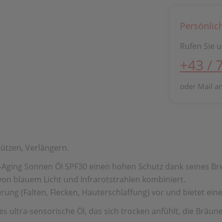
Persönlic
Rufen Sie u
+43 / 
oder Mail a
hützen, Verlängern.
Aging Sonnen Öl SPF30 einen hohen Schutz dank seines Brei
n blauem Licht und Infrarotstrahlen kombiniert.
ung (Falten, Flecken, Hauterschlaffung) vor und bietet ei
s ultra-sensorische Öl, das sich trocken anfühlt, die Bräune