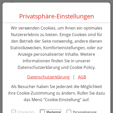
Zum Inhalt springen [AK + 0]
Zum Hauptmenü springen [AK + 1]
Zum Hauptmenü springen [AK + 2]
Zum Hauptmenü (oben rechts) springen [AK + 3]
Zum Widget-Menü rechts springen [AK + 4]
Zu den Inhalten im Fußbereich springen [AK + 5]
Toggle 
Produktsuche
Privatsphäre-Einstellungen
Sonnenprodukte
Wir verwenden Cookies, um Ihnen ein optimales
Vichy/capital Soleil Cell
Nutzererlebnis zu bieten. Einige Cookies sind für
den Betrieb der Seite notwendig, andere dienen
Protect Oil Lsf50 200ml
Statistikzwecken, Komforteinstellungen, oder zur
Anzeige personalisierter Inhalte. Weitere
PZN: 5921176
Informationen finden Sie in unserer
Datenschutzerklärung und Cookie Policy.
Datenschutzerklärung
|
AGB
Als Besucher haben Sie jederzeit die Möglichkeit
ihre Cookie-Zustimmung zu ändern. Rufen Sie dazu
das Menü "Cookie-Einstellung" auf.
Erforderlich
Marketing
Personalisierung