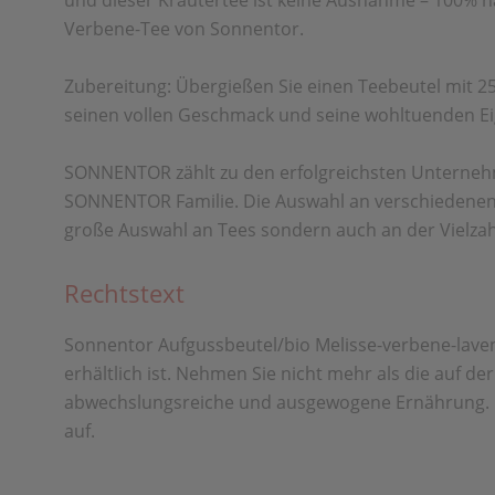
und dieser Kräutertee ist keine Ausnahme – 100% n
Verbene-Tee von Sonnentor.
Zubereitung: Übergießen Sie einen Teebeutel mit 2
seinen vollen Geschmack und seine wohltuenden Eige
SONNENTOR zählt zu den erfolgreichsten Unterneh
SONNENTOR Familie. Die Auswahl an verschiedenen Te
große Auswahl an Tees sondern auch an der Vielza
Rechtstext
Sonnentor Aufgussbeutel/bio Melisse-verbene-lavend
erhältlich ist. Nehmen Sie nicht mehr als die auf 
abwechslungsreiche und ausgewogene Ernährung. F
auf.