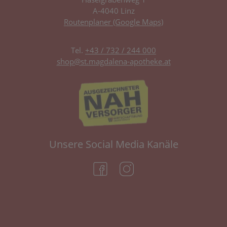
A-4040 Linz
Routenplaner (Google Maps)
Tel.
+43 / 732 / 244 000
shop@st.magdalena-apotheke.at
Unsere Social Media Kanäle
(öffnet in neuem Tab)
(öffnet in neuem Tab)