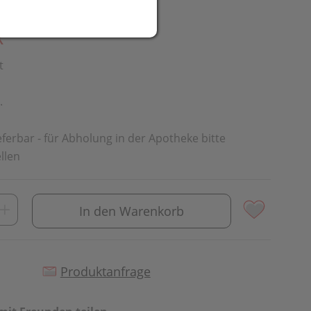
R
t
.
ieferbar - für Abholung in der Apotheke bitte
llen
In den Warenkorb
Produktanfrage