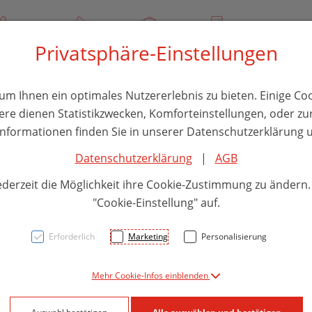
/ 244 000
Über uns
Rezept-Anfrage
Service
Privatsphäre-Einstellungen
thika
Hautpflege
Familie
Nahrungsergänzung
Divers
m Ihnen ein optimales Nutzererlebnis zu bieten. Einige Coo
ere dienen Statistikzwecken, Komforteinstellungen, oder zur
 Informationen finden Sie in unserer Datenschutzerklärung u
Datenschutzerklärung
|
AGB
Sonn
ederzeit die Möglichkeit ihre Cookie-Zustimmung zu ändern
Aufgu
"Cookie-Einstellung" auf.
Melis
Erforderlich
Marketing
Personalisierung
laven
Mehr Cookie-Infos einblenden