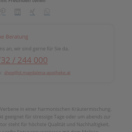
mit Freunden teilen
creator\plugin\share\core\structs\SocialSharingServiceSetti
Pinterest
LinkedIn
Xing
WhatsApp (#[creator\plugin\share\cor
he Beratung
ns an, wir sind gerne für Sie da.
732 / 244 000
n:
shop@st.magdalena-apotheke.at
 Verbene in einer harmonischen Kräutermischung.
kt geeignet für stressige Tage oder um abends zur
r steht für höchste Qualität und Nachhaltigkeit,