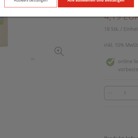
Auswahl bestätigen
Alle auswählen und bestätigen
PZN: 5913076
4,19 EU
18 Stk. / Einhei
inkl. 10% MwSt
online l
vorbeste