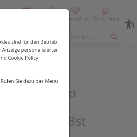
Alle Produkte
Profil
Wunschliste
Warenkorb
es
kies sind für den Betrieb
 Anzeige personalisierter
nd Cookie Policy.
entor
. Rufen Sie dazu das Menü
ssbeutel/bio
se-verbene-
del 02336 18st