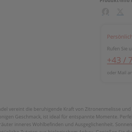
Produkt-Info 
Facebook
X (#[
Persönlic
Rufen Sie u
+43 / 
oder Mail a
l vereint die beruhigende Kraft von Zitronenmelisse und
ronigen Geschmack, ist ideal für entspannte Momente. Perfe
äuter inneres Wohlbefinden und Ausgeglichenheit. Sonnento