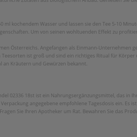
atürliche Zutaten aus biologischem Anbau. Genießen Sie di
50 ml kochendem Wasser und lassen sie den Tee 5-10 Minute
nschaften. Um von seinen wohltuenden Effekt zu profitieren
men Österreichs. Angefangen als Einmann-Unternehmen geh
esorten ist groß und sind ein richtiges Ritual für Körper 
hl an Kräutern und Gewürzen bekannt.
el 02336 18st ist ein Nahrungsergänzungsmittel, das in Ih
der Verpackung angegebene empfohlene Tagesdosis ein. Es is
ragen Sie Ihren Apotheker um Rat. Bewahren Sie das Prod