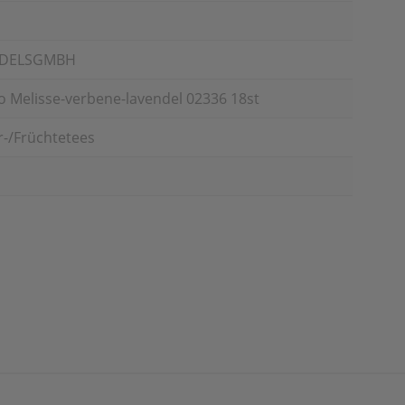
NDELSGMBH
 Melisse-verbene-lavendel 02336 18st
r-/Früchtetees