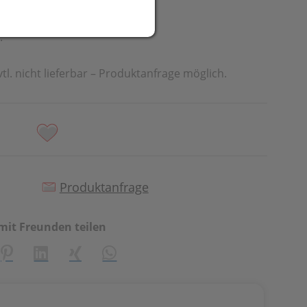
t
.
vtl. nicht lieferbar – Produktanfrage möglich.
Produktanfrage
mit Freunden teilen
creator\plugin\share\core\structs\SocialSharingServiceSetti
Pinterest
LinkedIn
Xing
WhatsApp (#[creator\plugin\share\cor