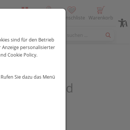
Alle Produkte
Profil
Wunschliste
Warenkorb
es
kies sind für den Betrieb
 Anzeige personalisierter
nd Cookie Policy.
ept Baby
. Rufen Sie dazu das Menü
tungszeit Bad
R