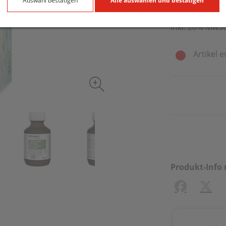
100 ml / Einhei
Auswahl bestätigen
Alle auswählen und bestätigen
inkl. 20% MwSt
Artikel e
Produkt-Info 
Facebook
X (#[