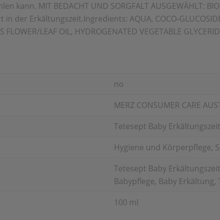
fühlen kann. MIT BEDACHT UND SORGFALT AUSGEWÄHLT: BIO
in der Erkältungszeit.
Ingredients: AQUA, COCO-GLUCOSID
 FLOWER/LEAF OIL, HYDROGENATED VEGETABLE GLYCERIDES
no
MERZ CONSUMER CARE AUS
Tetesept Baby Erkältungszei
Hygiene und Körperpflege, Sä
Tetesept Baby Erkältungszeit
Babypflege, Baby Erkältung,
100 ml