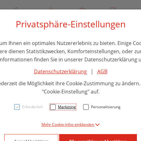
3 732 / 244 000
Über uns
Rezept-Anfrage
Service
Privatsphäre-Einstellungen
thika
Hautpflege
Familie
Nahrungsergänzung
Divers
m Ihnen ein optimales Nutzererlebnis zu bieten. Einige Coo
ere dienen Statistikzwecken, Komforteinstellungen, oder zur
 Informationen finden Sie in unserer Datenschutzerklärung u
Datenschutzerklärung
|
AGB
Tetes
ederzeit die Möglichkeit ihre Cookie-Zustimmung zu ändern
Erkäl
"Cookie-Einstellung" auf.
Erforderlich
Marketing
Personalisierung
PZN: 5821747
Mehr Cookie-Infos einblenden
6,60 EU