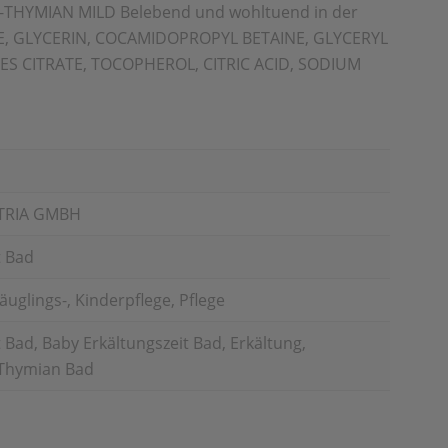
-THYMIAN MILD Belebend und wohltuend in der
E, GLYCERIN, COCAMIDOPROPYL BETAINE, GLYCERYL
 CITRATE, TOCOPHEROL, CITRIC ACID, SODIUM
TRIA GMBH
t Bad
uglings-, Kinderpflege, Pflege
 Bad, Baby Erkältungszeit Bad, Erkältung,
 Thymian Bad