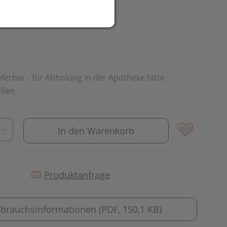
UR
.
ieferbar - für Abholung in der Apotheke bitte
llen
In den Warenkorb
Produktanfrage
brauchsinformationen (PDF, 150,1 KB)