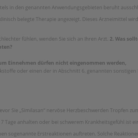
els in den genannten Anwendungsgebieten beruht ausschli
klinisch belegte Therapie angezeigt. Dieses Arzneimittel w
hlechter fühlen, wenden Sie sich an Ihren Arzt.
2. Was soll
hten?
 zum Einnehmen dürfen nicht eingenommen werden,
kstoffe oder einen der in Abschnitt 6. genannten sonstigen 
, bevor Sie „Similasan“ nervöse Herzbeschwerden Tropfen 
 Tage anhalten oder bei schwerem Krankheitsgefühl ist ein
n sogenannte Erstreaktionen auftreten. Solche Reaktionen 