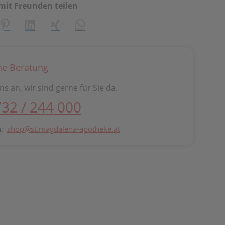
mit Freunden teilen
creator\plugin\share\core\structs\SocialSharingServiceSetti
Pinterest
LinkedIn
Xing
WhatsApp (#[creator\plugin\share\cor
he Beratung
ns an, wir sind gerne für Sie da.
732 / 244 000
n:
shop@st.magdalena-apotheke.at