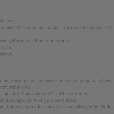
achsene.
tündlich 10 Tropfen. Bei mäßiger Unruhe: 3-6 mal täglich 10
hr wenig Wasser verdünnt einnehmen.
teilen.
werden.
in der Packungsbeilage beschrieben bzw. genau nach Anweis
icht sicher sind.
schlechter fühlen, wenden Sie sich an Ihren Arzt.
ohol, weniger als 100mg pro Einzeldosis.
n“ haben keinen oder einen zu vernachlässigenden Einfluss 
.