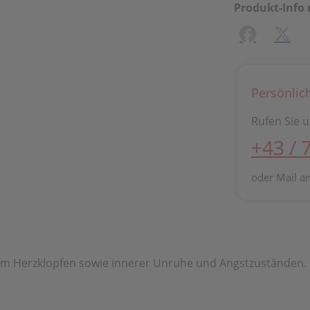
Produkt-Info 
Facebook
X (#[
Persönlic
Rufen Sie u
+43 / 
oder Mail a
em Herzklopfen sowie innerer Unruhe und Angstzuständen.