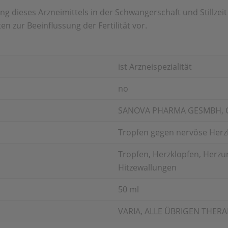
g dieses Arzneimittels in der Schwangerschaft und Stillzei
ten zur Beeinflussung der Fertilität vor.
ist Arzneispezialität
no
SANOVA PHARMA GESMBH, 
Tropfen gegen nervöse Her
Tropfen, Herzklopfen, Herzu
Hitzewallungen
50 ml
VARIA, ALLE ÜBRIGEN THER