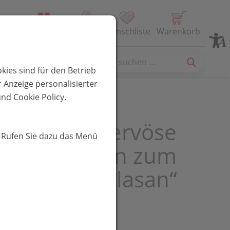
Alle Produkte
Profil
Wunschliste
Warenkorb
es
kies sind für den Betrieb
 Anzeige personalisierter
nd Cookie Policy.
en gegen nervöse
. Rufen Sie dazu das Menü
beschwerden zum
hmen „Similasan“