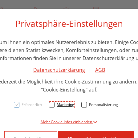
/ 244 000
Über uns
Rezept-Anfrage
Service
Privatsphäre-Einstellungen
thika
Hautpflege
Familie
Nahrungsergänzung
Divers
m Ihnen ein optimales Nutzererlebnis zu bieten. Einige Coo
ere dienen Statistikzwecken, Komforteinstellungen, oder zur
 Informationen finden Sie in unserer Datenschutzerklärung u
Datenschutzerklärung
|
AGB
Tropf
ederzeit die Möglichkeit ihre Cookie-Zustimmung zu ändern
Herz
"Cookie-Einstellung" auf.
Einne
Erforderlich
Marketing
Personalisierung
Mehr Cookie-Infos einblenden
PZN: 0752059