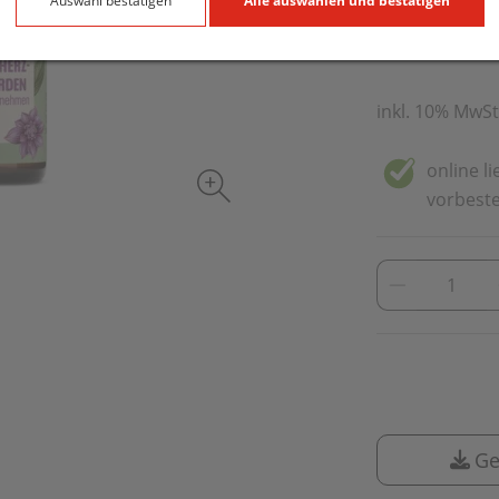
19,90 E
Auswahl bestätigen
Alle auswählen und bestätigen
50 ml / Einheit
inkl. 10% MwSt
online l
vorbeste
Ge