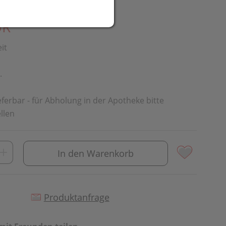
UR
eit
.
ieferbar - für Abholung in der Apotheke bitte
llen
In den Warenkorb
Produktanfrage