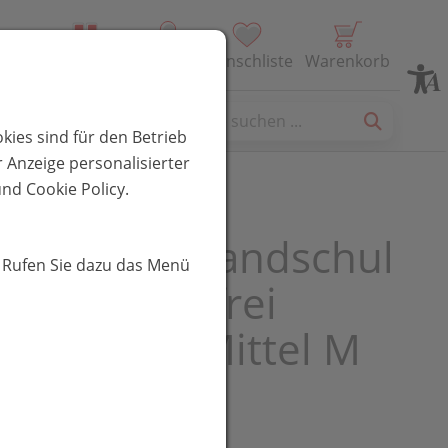
Alle Produkte
Profil
Wunschliste
Warenkorb
es
kies sind für den Betrieb
 Anzeige personalisierter
nd Cookie Policy.
rsuchungshandschuhe
. Rufen Sie dazu das Menü
soft/puderfrei
x Unsteril Mittel M
 100st