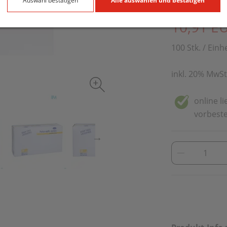
Auswahl bestätigen
Alle auswählen und bestätigen
PZN: 3700873
10,91 E
100 Stk. / Einh
inkl. 20% MwSt
online l
vorbeste