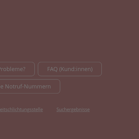
Probleme?
FAQ (Kund:innen)
le Notruf-Nummern
reitschlichtungsstelle
Suchergebnisse
fnet in neuem Tab)