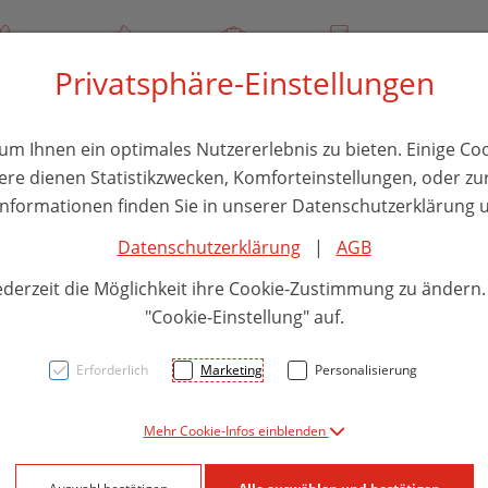
/ 244 000
Über uns
Rezept-Anfrage
Service
Privatsphäre-Einstellungen
thika
Hautpflege
Familie
Nahrungsergänzung
Divers
m Ihnen ein optimales Nutzererlebnis zu bieten. Einige Coo
ere dienen Statistikzwecken, Komforteinstellungen, oder zur
 Informationen finden Sie in unserer Datenschutzerklärung u
Datenschutzerklärung
|
AGB
Unte
ederzeit die Möglichkeit ihre Cookie-Zustimmung zu ändern
Peha/
"Cookie-Einstellung" auf.
Synte
Erforderlich
Marketing
Personalisierung
94216
Mehr Cookie-Infos einblenden