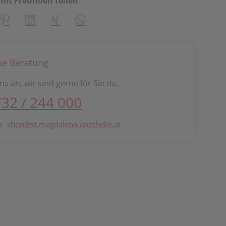
mit Freunden teilen
creator\plugin\share\core\structs\SocialSharingServiceSetti
Pinterest
LinkedIn
Xing
WhatsApp (#[creator\plugin\share\cor
he Beratung
ns an, wir sind gerne für Sie da.
732 / 244 000
n:
shop@st.magdalena-apotheke.at