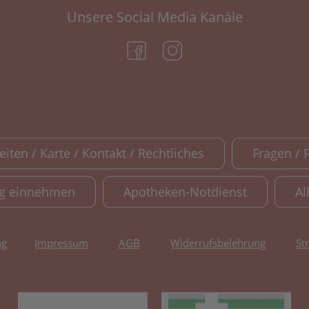
Unsere Social Media Kanäle
(öffnet in neuem Tab)
(öffnet in neuem Tab)
iten / Karte / Kontakt / Rechtliches
Fragen / 
ig einnehmen
Apotheken-Notdienst
Al
ng
Impressum
AGB
Widerrufsbelehrung
St
(öffnet in neuem Tab)
(öf