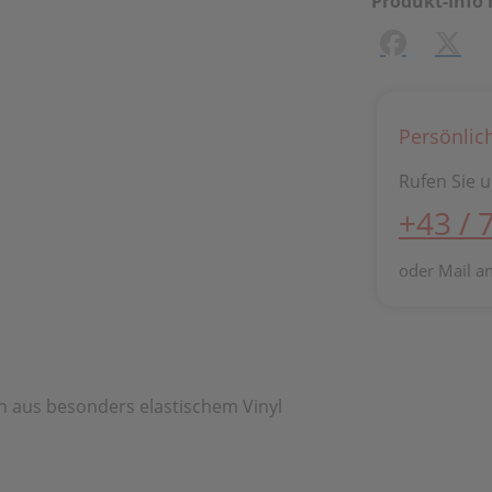
Produkt-Info 
Facebook
X (#[
Persönlic
Rufen Sie u
+43 / 
oder Mail a
 aus besonders elastischem Vinyl