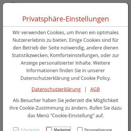
Zum Inhalt springen [AK + 0]
Zum Hauptmenü springen [AK + 1]
Zum Hauptmenü springen [AK + 2]
Zum Hauptmenü (oben rechts) springen [AK + 3]
Zum Widget-Menü rechts springen [AK + 4]
Zu den Inhalten im Fußbereich springen [AK + 5]
Toggle 
Produktsuche
Privatsphäre-Einstellungen
Vagisan Milchsaeure
Wir verwenden Cookies, um Ihnen ein optimales
Vaginalzaepfchen 14st
Nutzererlebnis zu bieten. Einige Cookies sind für
den Betrieb der Seite notwendig, andere dienen
Statistikzwecken, Komforteinstellungen, oder zur
PZN: 5814836
Anzeige personalisierter Inhalte. Weitere
Informationen finden Sie in unserer
Datenschutzerklärung und Cookie Policy.
Datenschutzerklärung
|
AGB
Als Besucher haben Sie jederzeit die Möglichkeit
ihre Cookie-Zustimmung zu ändern. Rufen Sie dazu
das Menü "Cookie-Einstellung" auf.
Erforderlich
Marketing
Personalisierung