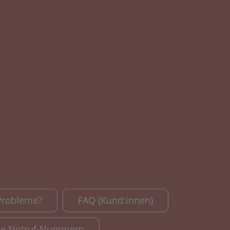
Probleme?
FAQ (Kund:innen)
le Notruf-Nummern