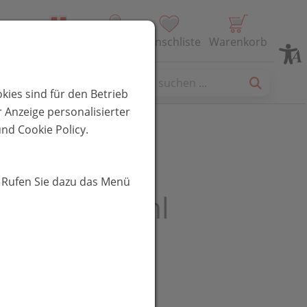
Alle Produkte
Profil
Wunschliste
Warenkorb
es
kies sind für den Betrieb
 Anzeige personalisierter
nd Cookie Policy.
 Slow Age
. Rufen Sie dazu das Menü
npflege 15ml
UR