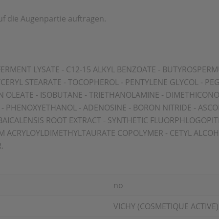
f die Augenpartie auftragen.
 FERMENT LYSATE - C12-15 ALKYL BENZOATE - BUTYROSPERMU
YCERYL STEARATE - TOCOPHEROL - PENTYLENE GLYCOL - PEG-2
N OLEATE - ISOBUTANE - TRIETHANOLAMINE - DIMETHICONOL 
- PHENOXYETHANOL - ADENOSINE - BORON NITRIDE - ASCORB
 BAICALENSIS ROOT EXTRACT - SYNTHETIC FLUORPHLOGOPITE
ACRYLOYLDIMETHYLTAURATE COPOLYMER - CETYL ALCOHOL
.
no
VICHY (COSMETIQUE ACTIVE)