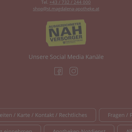
Tel.
+43 / 732 / 244 000
shop@st.magdalena-apotheke.at
Unsere Social Media Kanäle
(öffnet in neuem Tab)
(öffnet in neuem Tab)
iten / Karte / Kontakt / Rechtliches
Fragen / 
ig einnehmen
Apotheken-Notdienst
Al