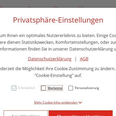
/ 244 000
Über uns
Rezept-Anfrage
Service
Privatsphäre-Einstellungen
thika
Hautpflege
Familie
Nahrungsergänzung
Divers
m Ihnen ein optimales Nutzererlebnis zu bieten. Einige Coo
ere dienen Statistikzwecken, Komforteinstellungen, oder zur
 Informationen finden Sie in unserer Datenschutzerklärung u
Datenschutzerklärung
|
AGB
Vichy
ederzeit die Möglichkeit ihre Cookie-Zustimmung zu ändern
Auge
"Cookie-Einstellung" auf.
Erforderlich
Marketing
Personalisierung
PZN: 4613521
Mehr Cookie-Infos einblenden
31,90 E