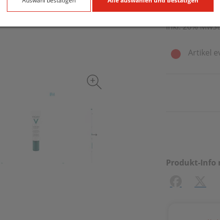
15 ml / Einheit
Auswahl bestätigen
Alle auswählen und bestätigen
inkl. 20% MwSt
Artikel e
Produkt-Info 
Facebook
X (#[