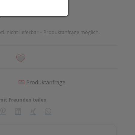
.
vtl. nicht lieferbar – Produktanfrage möglich.
Produktanfrage
mit Freunden teilen
creator\plugin\share\core\structs\SocialSharingServiceSetti
Pinterest
LinkedIn
Xing
WhatsApp (#[creator\plugin\share\cor