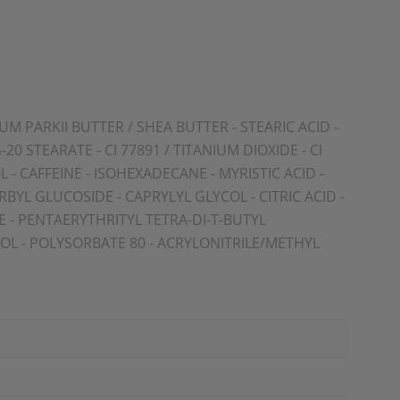
M PARKII BUTTER / SHEA BUTTER - STEARIC ACID -
0 STEARATE - CI 77891 / TITANIUM DIOXIDE - CI
- CAFFEINE - ISOHEXADECANE - MYRISTIC ACID -
YL GLUCOSIDE - CAPRYLYL GLYCOL - CITRIC ACID -
 - PENTAERYTHRITYL TETRA-DI-T-BUTYL
 - POLYSORBATE 80 - ACRYLONITRILE/METHYL