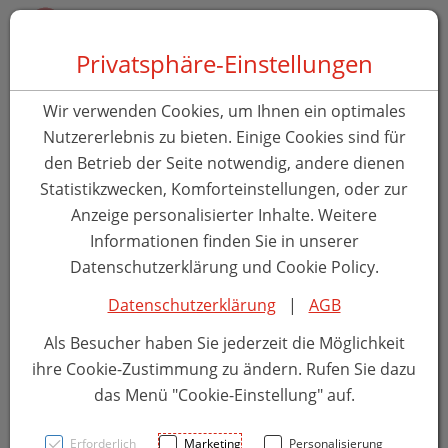
Zum Inhalt springen [AK + 0]
Zum Hauptmenü springen [AK + 1]
Zum Hauptmenü springen [AK + 2]
Zum Hauptmenü (oben rechts) springen [AK + 3]
Zum Widget-Menü rechts springen [AK + 4]
Zu den Inhalten im Fußbereich springen [AK + 5]
Toggle 
Produktsuche
Privatsphäre-Einstellungen
Vitabay Astragalus Extrakt
Wir verwenden Cookies, um Ihnen ein optimales
1600 mg Kapseln
Nutzererlebnis zu bieten. Einige Cookies sind für
den Betrieb der Seite notwendig, andere dienen
Statistikzwecken, Komforteinstellungen, oder zur
PZN: 5878380
Anzeige personalisierter Inhalte. Weitere
Informationen finden Sie in unserer
Datenschutzerklärung und Cookie Policy.
Datenschutzerklärung
|
AGB
Als Besucher haben Sie jederzeit die Möglichkeit
ihre Cookie-Zustimmung zu ändern. Rufen Sie dazu
das Menü "Cookie-Einstellung" auf.
Erforderlich
Marketing
Personalisierung