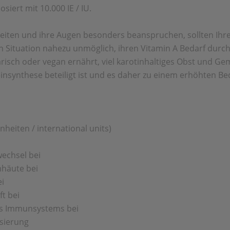
siert mit 10.000 IE / IU.
beiten und ihre Augen besonders beanspruchen, sollten Ihr
Situation nahezu unmöglich, ihren Vitamin A Bedarf durch 
tarisch oder vegan ernährt, viel karotinhaltiges Obst und G
einsynthese beteiligt ist und es daher zu einem erhöhten 
inheiten / international units)
wechsel bei
mhäute bei
ei
t bei
des Immunsystems bei
isierung