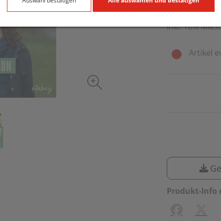
240 Stk. / Einh
Auswahl bestätigen
Alle auswählen und bestätigen
inkl. 10% MwSt
Artikel e
Ge
Produkt-Info 
Facebook
X (#[