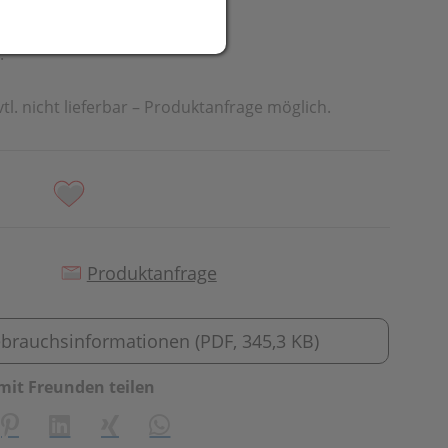
eit
.
vtl. nicht lieferbar – Produktanfrage möglich.
Produktanfrage
brauchsinformationen (PDF, 345,3 KB)
mit Freunden teilen
creator\plugin\share\core\structs\SocialSharingServiceSetti
Pinterest
LinkedIn
Xing
WhatsApp (#[creator\plugin\share\cor