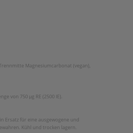
e), Trennmitte Magnesiumcarbonat (vegan),
enge von 750 μg RE (2500 IE).
ein Ersatz für eine ausgewogene und
ewahren. Kühl und trocken lagern.