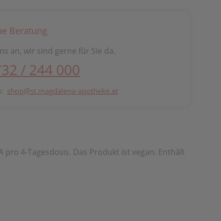
he Beratung
ns an, wir sind gerne für Sie da.
732 / 244 000
n:
shop@st.magdalena-apotheke.at
A pro 4-Tagesdosis. Das Produkt ist vegan. Enthält