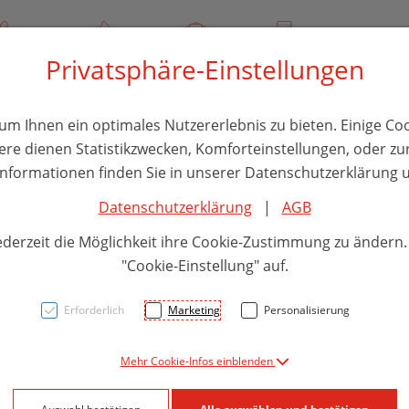
/ 244 000
Über uns
Rezept-Anfrage
Service
Privatsphäre-Einstellungen
thika
Hautpflege
Familie
Nahrungsergänzung
Divers
m Ihnen ein optimales Nutzererlebnis zu bieten. Einige Coo
ere dienen Statistikzwecken, Komforteinstellungen, oder zur
 Informationen finden Sie in unserer Datenschutzerklärung u
Datenschutzerklärung
|
AGB
Vitab
ederzeit die Möglichkeit ihre Cookie-Zustimmung zu ändern
IE De
"Cookie-Einstellung" auf.
Erforderlich
Marketing
Personalisierung
PZN: 5878606
Mehr Cookie-Infos einblenden
27,99 E