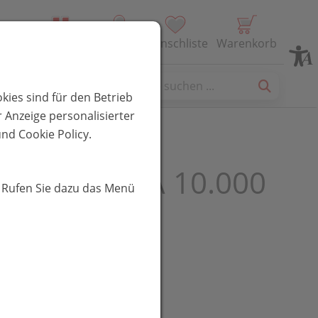
Alle Produkte
Profil
Wunschliste
Warenkorb
es
kies sind für den Betrieb
 Anzeige personalisierter
nd Cookie Policy.
ay Vitamin A 10.000
. Rufen Sie dazu das Menü
pot Kapseln
UR