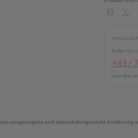
Produkt-Info 
Facebook
X (#[
Persönlic
Rufen Sie u
+43 / 
oder Mail a
 eine ausgewogene und abwechslungsreiche Ernährung u