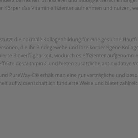
nders bei hohem Stresslevel und Müdigkeitserscheinungen v
er Körper das Vitamin effizienter aufnehmen und nutzen, wa
erstützt die normale Kollagenbildung für eine gesunde Hautfu
r Personen, die ihr Bindegewebe und ihre körpereigene Koll
mierte Bioverfügbarkeit, wodurch es effizienter aufgenomme
ffekte des Vitamin C und bieten zusätzliche antioxidative Vo
und PureWay-C® erhält man eine gut verträgliche und beso
 auf wissenschaftlich fundierte Weise und bietet zahlreich