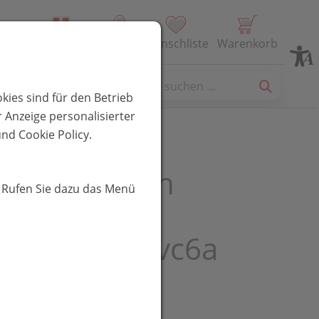
Alle Produkte
Profil
Wunschliste
Warenkorb
es
kies sind für den Betrieb
 Anzeige personalisierter
nd Cookie Policy.
in C Kapseln
. Rufen Sie dazu das Menü
omal Pure
sulations Lvc6a