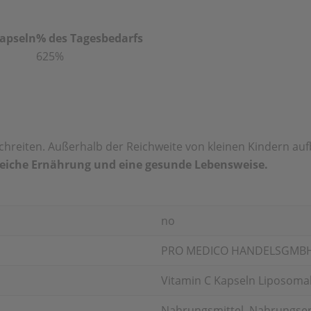
apseln
% des Tagesbedarfs
625%
chreiten. Außerhalb der Reichweite von kleinen Kindern a
eiche Ernährung und eine gesunde Lebensweise.
no
PRO MEDICO HANDELSGMB
Vitamin C Kapseln Liposomal
Nahrungsmittel, Nahrungserg