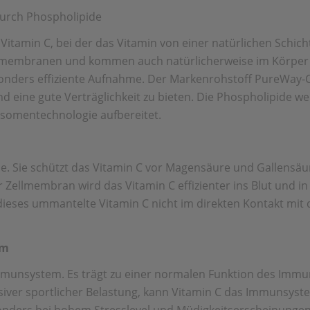
durch Phospholipide
Vitamin C, bei der das Vitamin von einer natürlichen Schich
ellmembranen und kommen auch natürlicherweise im Körper 
nders effiziente Aufnahme. Der Markenrohstoff PureWay-C® 
nd eine gute Verträglichkeit zu bieten. Die Phospholipide
somentechnologie aufbereitet.
ile. Sie schützt das Vitamin C vor Magensäure und Gallensäu
Zellmembran wird das Vitamin C effizienter ins Blut und in 
dieses ummantelte Vitamin C nicht im direkten Kontakt mit
em
Immunsystem. Es trägt zu einer normalen Funktion des Immu
siver sportlicher Belastung, kann Vitamin C das Immunsyst