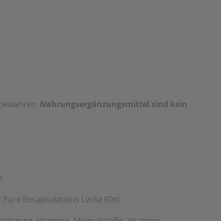
ufbewahren.
Nahrungsergänzungsmittel sind kein
H
 Pure Encapsulations Lvc6a 60st
änzung, Vitamine, Mineralstoffe, Vitamine,