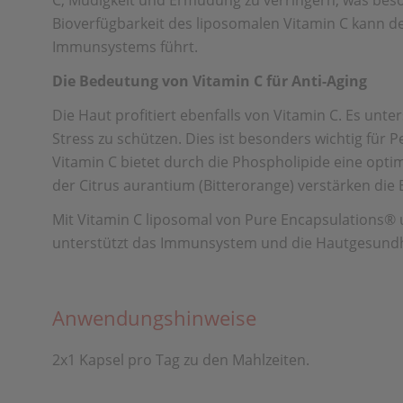
C, Müdigkeit und Ermüdung zu verringern, was beso
Bioverfügbarkeit des liposomalen Vitamin C kann d
Immunsystems führt.
Die Bedeutung von Vitamin C für Anti-Aging
Die Haut profitiert ebenfalls von Vitamin C. Es unt
Stress zu schützen. Dies ist besonders wichtig fü
Vitamin C bietet durch die Phospholipide eine opti
der Citrus aurantium (Bitterorange) verstärken die E
Mit Vitamin C liposomal von Pure Encapsulations® 
unterstützt das Immunsystem und die Hautgesundheit
Anwendungshinweise
2x1 Kapsel pro Tag zu den Mahlzeiten.