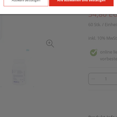
Auswahl bestätigen
Alle auswählen und bestätigen
PZN: 5890145
34,80 E
60 Stk. / Einhei
inkl. 10% MwSt
online l
vorbeste