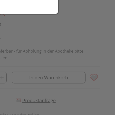
UR
t
.
ieferbar - für Abholung in der Apotheke bitte
llen
In den Warenkorb
Produktanfrage