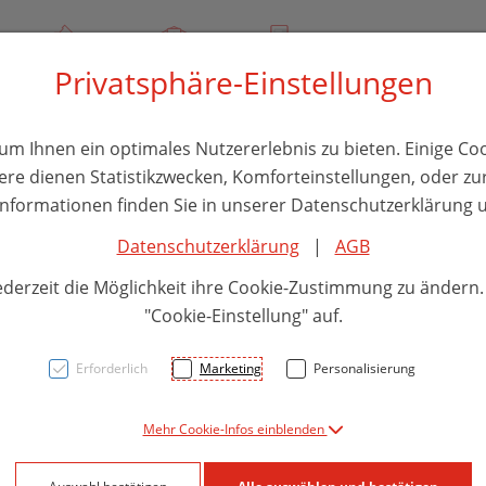
00
Über uns
Rezept-Anfrage
Service
Privatsphäre-Einstellungen
thika
Hautpflege
Familie
Nahrungsergänzung
Divers
m Ihnen ein optimales Nutzererlebnis zu bieten. Einige Coo
ere dienen Statistikzwecken, Komforteinstellungen, oder zur
 Informationen finden Sie in unserer Datenschutzerklärung u
Datenschutzerklärung
|
AGB
Vitam
ederzeit die Möglichkeit ihre Cookie-Zustimmung zu ändern
Lipos
"Cookie-Einstellung" auf.
Encap
Erforderlich
Marketing
Personalisierung
60st
Mehr Cookie-Infos einblenden