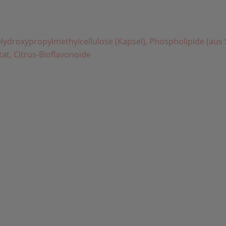
e, Hydroxypropylmethylcellulose (Kapsel), Phospholipide (au
at, Citrus-Bioflavonoide