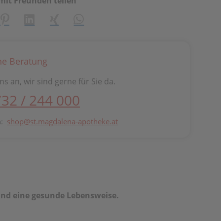
mit Freunden teilen
creator\plugin\share\core\structs\SocialSharingServiceSetti
Pinterest
LinkedIn
Xing
WhatsApp (#[creator\plugin\share\cor
he Beratung
ns an, wir sind gerne für Sie da.
732 / 244 000
n:
shop@st.magdalena-apotheke.at
nd eine gesunde Lebensweise.