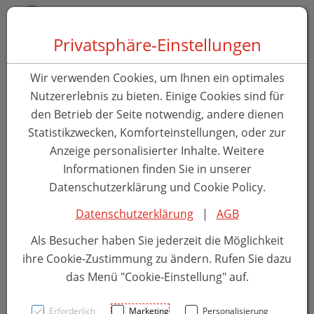
Zum Inhalt springen [AK + 0]
Zum Hauptmenü springen [AK + 1]
Zum Hauptmenü springen [AK + 2]
Zum Hauptmenü (oben rechts) springen [AK + 3]
Zum Widget-Menü rechts springen [AK + 4]
Zu den Inhalten im Fußbereich springen [AK + 5]
Toggle 
Produktsuche
Privatsphäre-Einstellungen
Vitry Pinzette Rostfrei
Wir verwenden Cookies, um Ihnen ein optimales
Abgewinkelt 1pc
Nutzererlebnis zu bieten. Einige Cookies sind für
den Betrieb der Seite notwendig, andere dienen
Statistikzwecken, Komforteinstellungen, oder zur
PZN: 4633073
Anzeige personalisierter Inhalte. Weitere
Informationen finden Sie in unserer
Datenschutzerklärung und Cookie Policy.
Datenschutzerklärung
|
AGB
Als Besucher haben Sie jederzeit die Möglichkeit
ihre Cookie-Zustimmung zu ändern. Rufen Sie dazu
das Menü "Cookie-Einstellung" auf.
Erforderlich
Marketing
Personalisierung