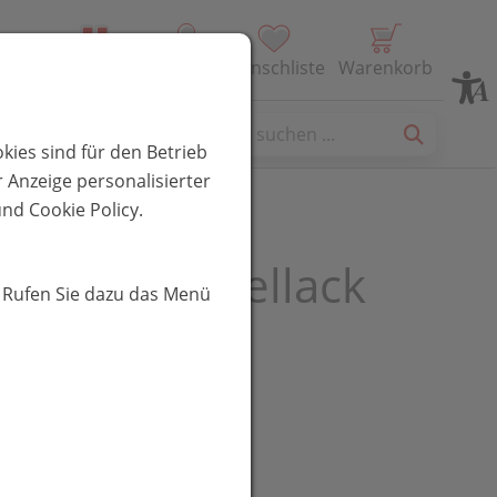
Alle Produkte
Profil
Wunschliste
Warenkorb
es
kies sind für den Betrieb
 Anzeige personalisierter
nd Cookie Policy.
 Wasser-nagellack
. Rufen Sie dazu das Menü
ne 4ml
R