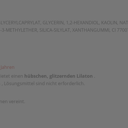
GLYCERYLCAPRYLAT, GLYCERIN, 1,2-HEXANDIOL, KAOLIN, NA
METHYLETHER, SILICA-SILYLAT, XANTHANGUMMI, CI 77007 (
 Jahren
ietet einen
hübschen, glitzernden Lilaton
.
n
, Lösungsmittel sind nicht erforderlich.
inen vereint.