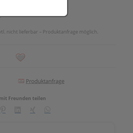
.
vtl. nicht lieferbar – Produktanfrage möglich.
Produktanfrage
mit Freunden teilen
creator\plugin\share\core\structs\SocialSharingServiceSetti
Pinterest
LinkedIn
Xing
WhatsApp (#[creator\plugin\share\cor