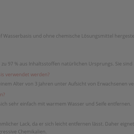
uf Wasserbasis und ohne chemische Lösungsmittel hergestell
 zu 97 % aus Inhaltsstoffen natürlichen Ursprungs. Sie sin
sis verwendet werden?
einem Alter von 3 Jahren unter Aufsicht von Erwachsenen v
en?
n sich sehr einfach mit warmem Wasser und Seife entfernen.
licher Lack, da er sich leicht entfernen lässt. Daher eignet 
ressive Chemikalien.