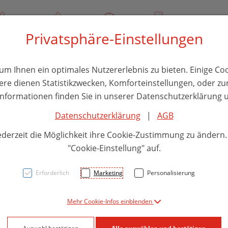
/ 244 000
Über uns
Rezept-Anfrage
Service
Privatsphäre-Einstellungen
thika
Hautpflege
Familie
Nahrungsergänzung
Divers
m Ihnen ein optimales Nutzererlebnis zu bieten. Einige Coo
ere dienen Statistikzwecken, Komforteinstellungen, oder zur
 Informationen finden Sie in unserer Datenschutzerklärung u
Datenschutzerklärung
|
AGB
Vitry
ederzeit die Möglichkeit ihre Cookie-Zustimmung zu ändern
Licor
"Cookie-Einstellung" auf.
Erforderlich
Marketing
Personalisierung
PZN: 5927411
Mehr Cookie-Infos einblenden
7,40 EU