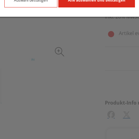
4 ml / Einheit
Auswahl bestätigen
Alle auswählen und bestätigen
inkl. 20% MwSt
Artikel e
Produkt-Info 
Facebook
X (#[