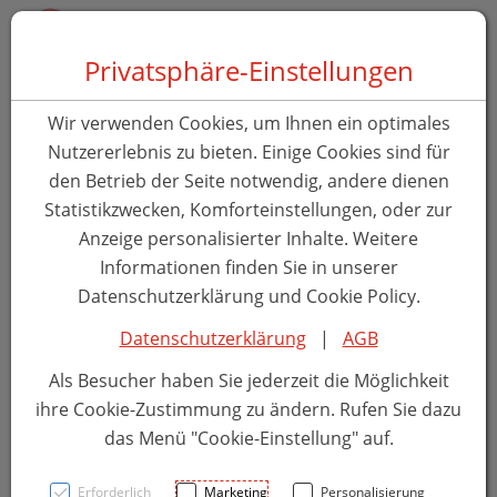
Zum Inhalt springen [AK + 0]
Zum Hauptmenü springen [AK + 1]
Zum Hauptmenü springen [AK + 2]
Zum Hauptmenü (oben rechts) springen [AK + 3]
Zum Widget-Menü rechts springen [AK + 4]
Zu den Inhalten im Fußbereich springen [AK + 5]
Toggle 
Produktsuche
Privatsphäre-Einstellungen
Weizenkeim Oel Lipigran
Wir verwenden Cookies, um Ihnen ein optimales
Dr.grandel Nr 1331 100ml
Nutzererlebnis zu bieten. Einige Cookies sind für
den Betrieb der Seite notwendig, andere dienen
Statistikzwecken, Komforteinstellungen, oder zur
PZN: 0656580
Anzeige personalisierter Inhalte. Weitere
Informationen finden Sie in unserer
Datenschutzerklärung und Cookie Policy.
Datenschutzerklärung
|
AGB
Als Besucher haben Sie jederzeit die Möglichkeit
ihre Cookie-Zustimmung zu ändern. Rufen Sie dazu
das Menü "Cookie-Einstellung" auf.
Erforderlich
Marketing
Personalisierung