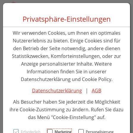
Zum Inhalt springen [AK + 0]
Zum Hauptmenü springen [AK + 1]
Zum Hauptmenü springen [AK + 2]
Zum Hauptmenü (oben rechts) springen [AK + 3]
Zum Widget-Menü rechts springen [AK + 4]
Zu den Inhalten im Fußbereich springen [AK + 5]
Toggle 
Produktsuche
Privatsphäre-Einstellungen
Wundauflagen Melolite
Wir verwenden Cookies, um Ihnen ein optimales
Nichthaftend Steril 10x
Nutzererlebnis zu bieten. Einige Cookies sind für
den Betrieb der Seite notwendig, andere dienen
7,5cm 4812 1st
Statistikzwecken, Komforteinstellungen, oder zur
Anzeige personalisierter Inhalte. Weitere
PZN: 0793839
Informationen finden Sie in unserer
Datenschutzerklärung und Cookie Policy.
Datenschutzerklärung
|
AGB
Als Besucher haben Sie jederzeit die Möglichkeit
ihre Cookie-Zustimmung zu ändern. Rufen Sie dazu
das Menü "Cookie-Einstellung" auf.
Erforderlich
Marketing
Personalisierung