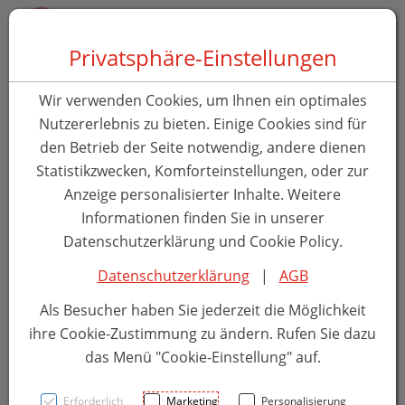
Zum Inhalt springen [AK + 0]
Zum Hauptmenü springen [AK + 1]
Zum Hauptmenü springen [AK + 2]
Zum Hauptmenü (oben rechts) springen [AK + 3]
Zum Widget-Menü rechts springen [AK + 4]
Zu den Inhalten im Fußbereich springen [AK + 5]
Toggle 
Produktsuche
Privatsphäre-Einstellungen
Wundverband Jelonet
Wir verwenden Cookies, um Ihnen ein optimales
Paraffingaze Tupfer Steril
Nutzererlebnis zu bieten. Einige Cookies sind für
den Betrieb der Seite notwendig, andere dienen
10x 10cm 10st
Statistikzwecken, Komforteinstellungen, oder zur
Anzeige personalisierter Inhalte. Weitere
PZN: 0247746
Informationen finden Sie in unserer
Datenschutzerklärung und Cookie Policy.
Datenschutzerklärung
|
AGB
Als Besucher haben Sie jederzeit die Möglichkeit
ihre Cookie-Zustimmung zu ändern. Rufen Sie dazu
das Menü "Cookie-Einstellung" auf.
Erforderlich
Marketing
Personalisierung