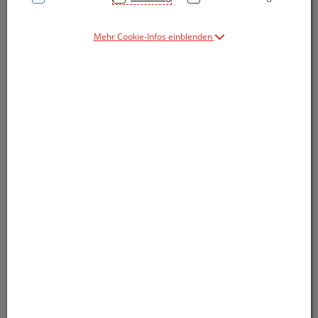
Mehr Cookie-Infos einblenden
Symbolbild(er)
9,70 EUR
10 Stk. / Einheit
inkl. 20% MwSt.