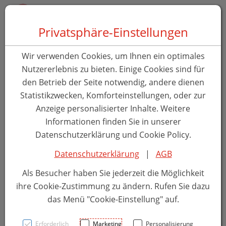
Zum Inhalt springen [AK + 0]
Zum Hauptmenü springen [AK + 1]
Zum Hauptmenü springen [AK + 2]
Zum Hauptmenü (oben rechts) springen [AK + 3]
Zum Widget-Menü rechts springen [AK + 4]
Zu den Inhalten im Fußbereich springen [AK + 5]
Toggle 
Produktsuche
Privatsphäre-Einstellungen
Wundverband Mepilex
Wir verwenden Cookies, um Ihnen ein optimales
Silikon Border/flex/lite
Nutzererlebnis zu bieten. Einige Cookies sind für
den Betrieb der Seite notwendig, andere dienen
7,5x 7,5cm 5st
Statistikzwecken, Komforteinstellungen, oder zur
Anzeige personalisierter Inhalte. Weitere
PZN: 3067849
Informationen finden Sie in unserer
Datenschutzerklärung und Cookie Policy.
Datenschutzerklärung
|
AGB
Als Besucher haben Sie jederzeit die Möglichkeit
ihre Cookie-Zustimmung zu ändern. Rufen Sie dazu
das Menü "Cookie-Einstellung" auf.
Erforderlich
Marketing
Personalisierung