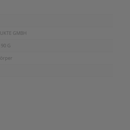
DUKTE GMBH
 90 G
Körper