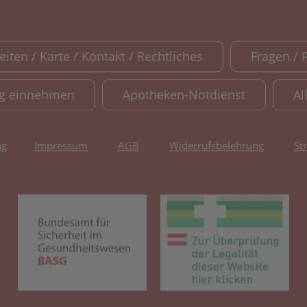
iten / Karte / Kontakt / Rechtliches
Fragen / 
ig einnehmen
Apotheken-Notdienst
Al
ng
Impressum
AGB
Widerrufsbelehrung
St
(öffnet in neuem Tab)
(öf