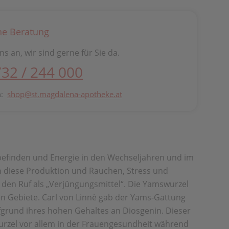
he Beratung
ns an, wir sind gerne für Sie da.
732 / 244 000
n:
shop@st.magdalena-apotheke.at
befinden und Energie in den Wechseljahren und im
h diese Produktion und Rauchen, Stress und
 den Ruf als „Verjüngungsmittel“. Die Yamswurzel
en Gebiete. Carl von Linnè gab der Yams-Gattung
fgrund ihres hohen Gehaltes an Diosgenin. Dieser
rzel vor allem in der Frauengesundheit während