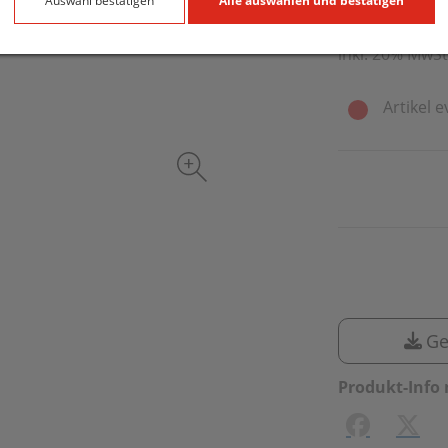
90 g / Einheit
Auswahl bestätigen
Alle auswählen und bestätigen
inkl. 20% MwSt
Artikel e
Ge
Produkt-Info 
Facebook
X (#[