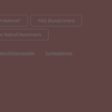
Probleme?
FAQ (Kund:innen)
le Notruf-Nummern
reitschlichtungsstelle
Suchergebnisse
fnet in neuem Tab)