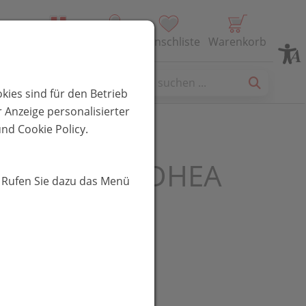
Alle Produkte
Profil
Wunschliste
Warenkorb
es
kies sind für den Betrieb
 Anzeige personalisierter
nd Cookie Policy.
WURZEL + DHEA
. Rufen Sie dazu das Menü
E 90 G
R