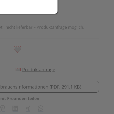
.
vtl. nicht lieferbar – Produktanfrage möglich.
Produktanfrage
brauchsinformationen (PDF, 291,1 KB)
mit Freunden teilen
creator\plugin\share\core\structs\SocialSharingServiceSetti
Pinterest
LinkedIn
Xing
WhatsApp (#[creator\plugin\share\cor