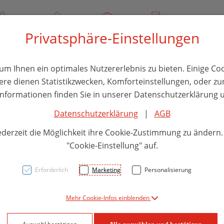
/ 244 000
Über uns
Rezept-Anfrage
Service
Privatsphäre-Einstellungen
thika
Hautpflege
Familie
Nahrungsergänzung
Divers
m Ihnen ein optimales Nutzererlebnis zu bieten. Einige Coo
ere dienen Statistikzwecken, Komforteinstellungen, oder zur
 Informationen finden Sie in unserer Datenschutzerklärung u
Datenschutzerklärung
|
AGB
YAMS
ederzeit die Möglichkeit ihre Cookie-Zustimmung zu ändern
SALB
"Cookie-Einstellung" auf.
Erforderlich
Marketing
Personalisierung
PZN: 5903014
Mehr Cookie-Infos einblenden
58,– EU