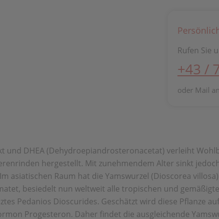
Persönlic
Rufen Sie u
+43 / 
oder Mail a
akt und DHEA (Dehydroepiandrosteronacetat) verleiht Wohl
erenrinden hergestellt. Mit zunehmendem Alter sinkt jedoc
Im asiatischen Raum hat die Yamswurzel (Dioscorea villosa)
atet, besiedelt nun weltweit alle tropischen und gemäßigt
tes Pedanios Dioscurides. Geschätzt wird diese Pflanze au
rmon Progesteron. Daher findet die ausgleichende Yamswu