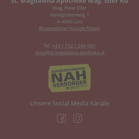
St. Magdalena Apotheke Mag. Eder KG
Mag. Peter Eder
Haselgrabenweg 1
A-4040 Linz
Routenplaner (Google Maps)
Tel.
+43 / 732 / 244 000
shop@st.magdalena-apotheke.at
Unsere Social Media Kanäle
(öffnet in neuem Tab)
(öffnet in neuem Tab)