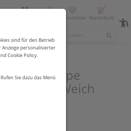
Alle Produkte
Profil
Wunschliste
Warenkorb
es
kies sind für den Betrieb
 Anzeige personalisierter
nd Cookie Policy.
buersten Tepe
. Rufen Sie dazu das Menü
t Compact Weich