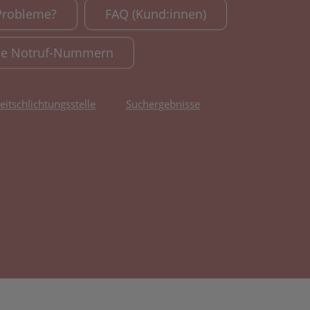
Probleme?
FAQ (Kund:innen)
le Notruf-Nummern
reitschlichtungsstelle
Suchergebnisse
fnet in neuem Tab)