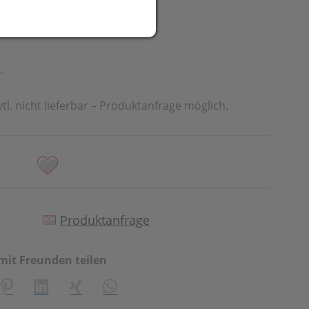
R
.
vtl. nicht lieferbar – Produktanfrage möglich.
Produktanfrage
mit Freunden teilen
creator\plugin\share\core\structs\SocialSharingServiceSetti
Pinterest
LinkedIn
Xing
WhatsApp (#[creator\plugin\share\cor