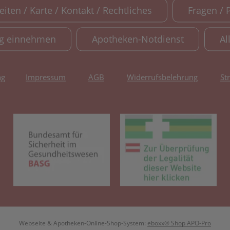
iten / Karte / Kontakt / Rechtliches
Fragen / 
ig einnehmen
Apotheken-Notdienst
Al
ng
Impressum
AGB
Widerrufsbelehrung
St
(öffnet in neuem Tab)
(öf
Webseite & Apotheken-Online-Shop-System:
eboxx® Shop APO-Pro