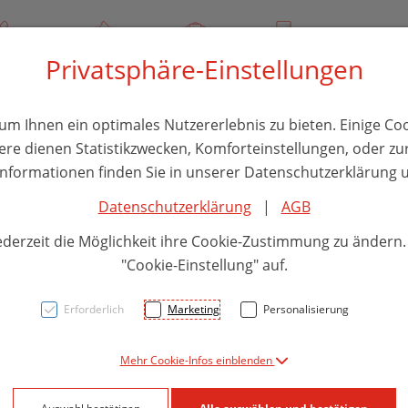
/ 244 000
Über uns
Rezept-Anfrage
Service
Privatsphäre-Einstellungen
thika
Hautpflege
Familie
Nahrungsergänzung
Divers
m Ihnen ein optimales Nutzererlebnis zu bieten. Einige Coo
ere dienen Statistikzwecken, Komforteinstellungen, oder zur
 Informationen finden Sie in unserer Datenschutzerklärung u
Datenschutzerklärung
|
AGB
Zahn
ederzeit die Möglichkeit ihre Cookie-Zustimmung zu ändern
Selec
"Cookie-Einstellung" auf.
1st
Erforderlich
Marketing
Personalisierung
Mehr Cookie-Infos einblenden
PZN: 2013047