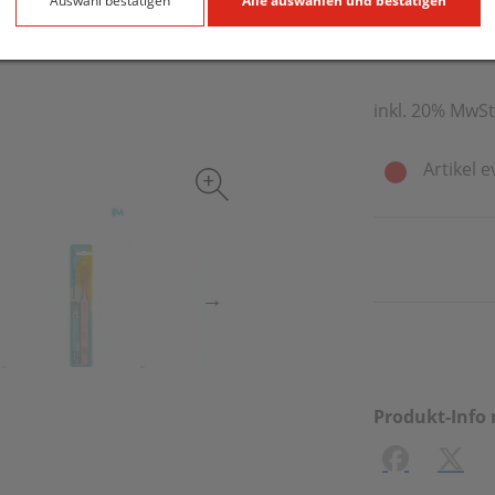
1,91 EU
Auswahl bestätigen
Alle auswählen und bestätigen
1 Stk. / Einheit
inkl. 20% MwSt
Artikel e
Produkt-Info 
Facebook
X (#[